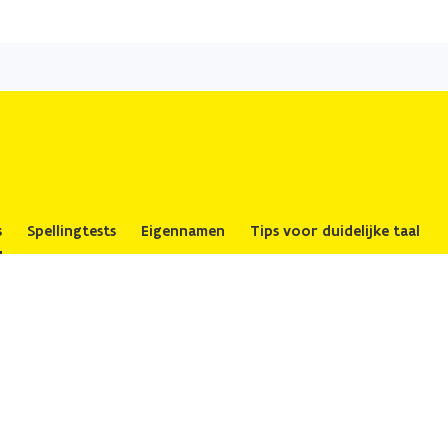
Overslaan
en
naar
de
inhoud
gaan
s
Spellingtests
Eigennamen
Tips voor duidelijke taal