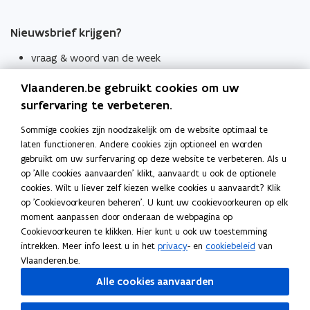
Nieuwsbrief krijgen?
vraag & woord van de week
wekelijks in je mailbox
Vlaanderen.be gebruikt cookies om uw
Schrijf je in
surfervaring te verbeteren.
Thema's
Sommige cookies zijn noodzakelijk om de website optimaal te
laten functioneren. Andere cookies zijn optioneel en worden
Taaladviezen
gebruikt om uw surfervaring op deze website te verbeteren. Als u
op 'Alle cookies aanvaarden' klikt, aanvaardt u ook de optionele
Spellingregels
cookies. Wilt u liever zelf kiezen welke cookies u aanvaardt? Klik
op 'Cookievoorkeuren beheren'. U kunt uw cookievoorkeuren op elk
Tips voor duidelijke taal
moment aanpassen door onderaan de webpagina op
Bekijk ook
Cookievoorkeuren te klikken. Hier kunt u ook uw toestemming
intrekken. Meer info leest u in het
privacy
- en
cookiebeleid
van
Spellingtests
Vlaanderen.be.
Alle cookies aanvaarden
Boek- en webwijzer