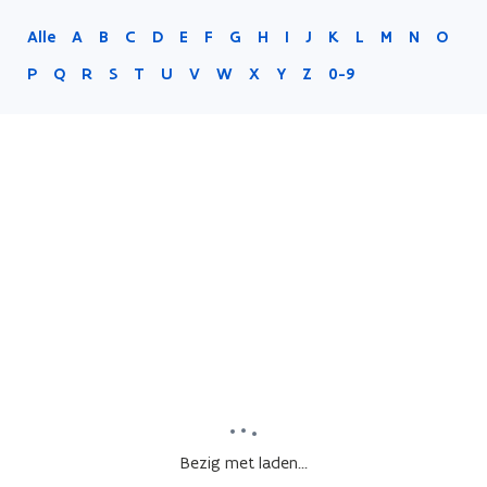
Alle
A
B
C
D
E
F
G
H
I
J
K
L
M
N
O
P
Q
R
S
T
U
V
W
X
Y
Z
0-9
Bezig met laden...