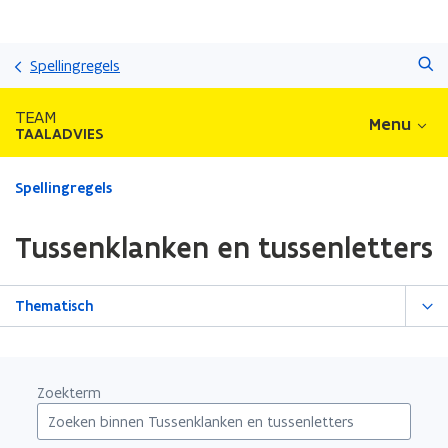
Overslaan
Zoeken
en
Spellingregels
naar
de
TEAM
Menu
inhoud
TAALADVIES
gaan
Gedaan
Spellingregels
met
laden.
Tussenklanken en tussenletters
U
bevindt
zich
Thematisch
op:
Tussenklanken
en
tussenletters
Zoekterm