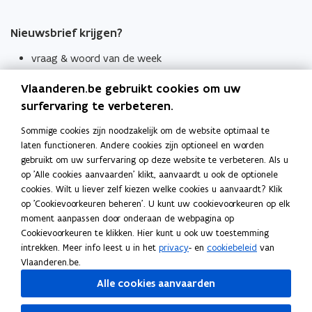
Nieuwsbrief krijgen?
vraag & woord van de week
wekelijks in je mailbox
Vlaanderen.be gebruikt cookies om uw
Schrijf je in
surfervaring te verbeteren.
Thema's
Sommige cookies zijn noodzakelijk om de website optimaal te
laten functioneren. Andere cookies zijn optioneel en worden
Taaladviezen
gebruikt om uw surfervaring op deze website te verbeteren. Als u
op 'Alle cookies aanvaarden' klikt, aanvaardt u ook de optionele
Spellingregels
cookies. Wilt u liever zelf kiezen welke cookies u aanvaardt? Klik
op 'Cookievoorkeuren beheren'. U kunt uw cookievoorkeuren op elk
Tips voor duidelijke taal
moment aanpassen door onderaan de webpagina op
Bekijk ook
Cookievoorkeuren te klikken. Hier kunt u ook uw toestemming
intrekken. Meer info leest u in het
privacy
- en
cookiebeleid
van
Spellingtests
Vlaanderen.be.
Alle cookies aanvaarden
Boek- en webwijzer