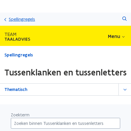
Overslaan
Zoeken
en
Spellingregels
naar
de
TEAM
Menu
inhoud
TAALADVIES
gaan
Gedaan
Spellingregels
met
laden.
Tussenklanken en tussenletters
U
bevindt
zich
Thematisch
op:
Tussenklanken
en
tussenletters
Zoekterm