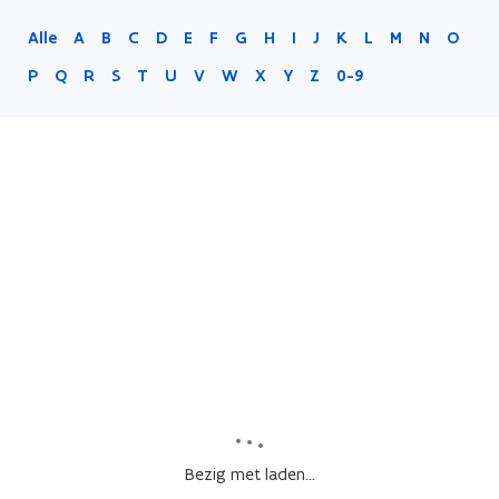
Alle
A
B
C
D
E
F
G
H
I
J
K
L
M
N
O
P
Q
R
S
T
U
V
W
X
Y
Z
0-9
Bezig met laden...