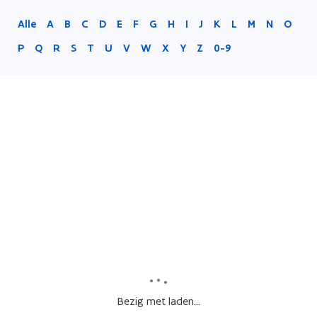
Alle
A
B
C
D
E
F
G
H
I
J
K
L
M
N
O
P
Q
R
S
T
U
V
W
X
Y
Z
0-9
Bezig met laden...