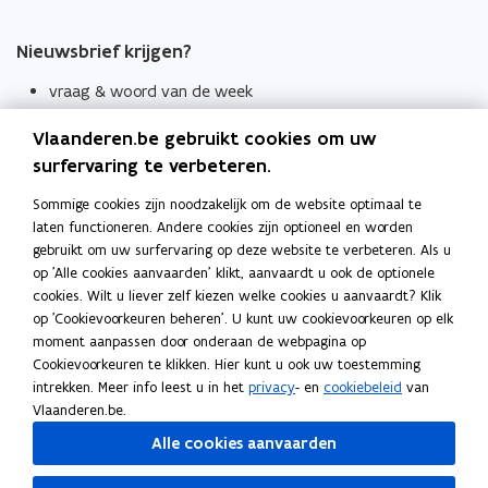
Nieuwsbrief krijgen?
vraag & woord van de week
wekelijks in je mailbox
Vlaanderen.be gebruikt cookies om uw
Schrijf je in
surfervaring te verbeteren.
Thema's
Sommige cookies zijn noodzakelijk om de website optimaal te
laten functioneren. Andere cookies zijn optioneel en worden
Taaladviezen
gebruikt om uw surfervaring op deze website te verbeteren. Als u
op 'Alle cookies aanvaarden' klikt, aanvaardt u ook de optionele
Spellingregels
cookies. Wilt u liever zelf kiezen welke cookies u aanvaardt? Klik
op 'Cookievoorkeuren beheren'. U kunt uw cookievoorkeuren op elk
Tips voor duidelijke taal
moment aanpassen door onderaan de webpagina op
Bekijk ook
Cookievoorkeuren te klikken. Hier kunt u ook uw toestemming
intrekken. Meer info leest u in het
privacy
- en
cookiebeleid
van
Spellingtests
Vlaanderen.be.
Alle cookies aanvaarden
Boek- en webwijzer