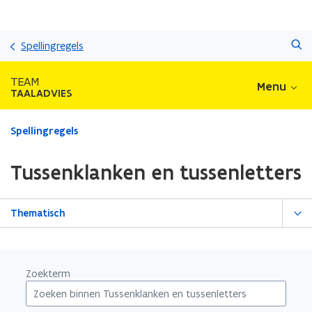
Overslaan
Zoeken
en
Spellingregels
naar
de
TEAM
Menu
inhoud
TAALADVIES
gaan
Gedaan
Spellingregels
met
laden.
Tussenklanken en tussenletters
U
bevindt
zich
Thematisch
op:
Tussenklanken
en
tussenletters
Zoekterm