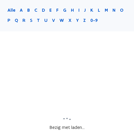
Alle
A
B
C
D
E
F
G
H
I
J
K
L
M
N
O
P
Q
R
S
T
U
V
W
X
Y
Z
0-9
Bezig met laden...