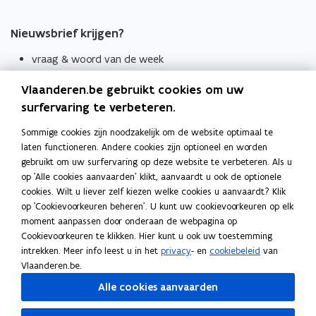
Nieuwsbrief krijgen?
vraag & woord van de week
wekelijks in je mailbox
Vlaanderen.be gebruikt cookies om uw
Schrijf je in
surfervaring te verbeteren.
Thema's
Sommige cookies zijn noodzakelijk om de website optimaal te
laten functioneren. Andere cookies zijn optioneel en worden
Taaladviezen
gebruikt om uw surfervaring op deze website te verbeteren. Als u
op 'Alle cookies aanvaarden' klikt, aanvaardt u ook de optionele
Spellingregels
cookies. Wilt u liever zelf kiezen welke cookies u aanvaardt? Klik
op 'Cookievoorkeuren beheren'. U kunt uw cookievoorkeuren op elk
Tips voor duidelijke taal
moment aanpassen door onderaan de webpagina op
Bekijk ook
Cookievoorkeuren te klikken. Hier kunt u ook uw toestemming
intrekken. Meer info leest u in het
privacy
- en
cookiebeleid
van
Spellingtests
Vlaanderen.be.
Alle cookies aanvaarden
Boek- en webwijzer