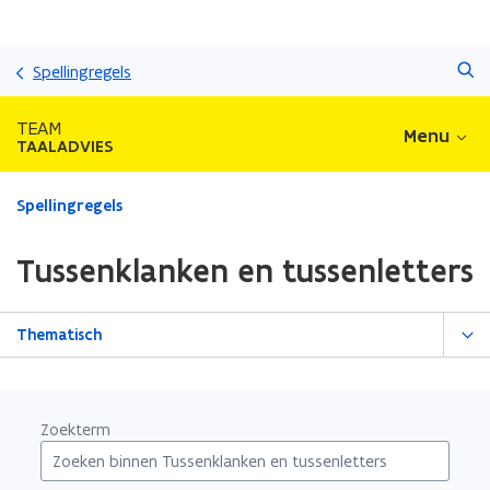
Overslaan
Zoeken
en
Spellingregels
naar
de
TEAM
Menu
inhoud
TAALADVIES
gaan
Gedaan
Spellingregels
met
laden.
Tussenklanken en tussenletters
U
bevindt
zich
Thematisch
op:
Tussenklanken
en
tussenletters
Zoekterm