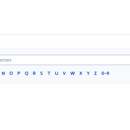
N
O
P
Q
R
S
T
U
V
W
X
Y
Z
0-9