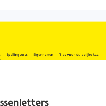
Overslaan
en
naar
de
inhoud
gaan
s
Spellingtests
Eigennamen
Tips voor duidelijke taal
ssenletters