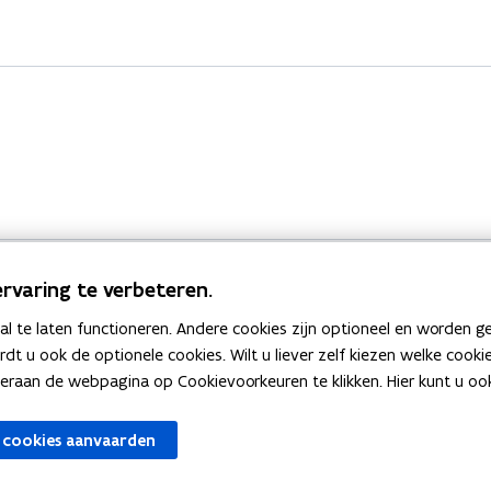
rvaring te verbeteren.
 te laten functioneren. Andere cookies zijn optioneel en worden g
Bekijk ook
ardt u ook de optionele cookies. Wilt u liever zelf kiezen welke cook
an de webpagina op Cookievoorkeuren te klikken. Hier kunt u ook 
zen
Spellingtests
 cookies aanvaarden
gels
Boek- en webwijzer