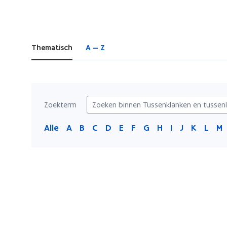
bevindt
zich
op:
Thematisch
A — Z
Tussenklanken
en
tussenletters
Zoekterm
Alle
A
B
C
D
E
F
G
H
I
J
K
L
M