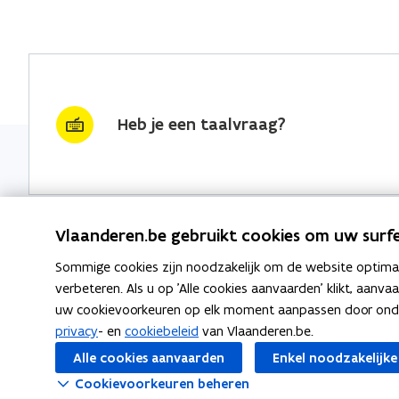
Heb je een taalvraag?
Vlaanderen.be gebruikt cookies om uw surfe
Sommige cookies zijn noodzakelijk om de website optimaal
Nieuwsbrief krijgen?
Thema's
verbeteren. Als u op 'Alle cookies aanvaarden' klikt, aanva
uw cookievoorkeuren op elk moment aanpassen door ondera
vraag & woord van de week
Taaladvie
privacy
- en
cookiebeleid
van Vlaanderen.be.
wekelijks in je mailbox
Alle cookies aanvaarden
Enkel noodzakelijke
Spellingre
Schrijf je in
Cookievoorkeuren beheren