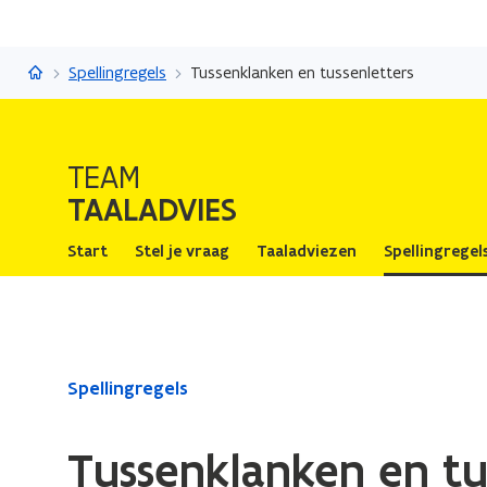
Taaladvies
Spellingregels
Tussenklanken en tussenletters
TEAM
TAALADVIES
Start
Stel je vraag
Taaladviezen
Spellingregel
Gedaan
Spellingregels
met
laden.
Tussenklanken en tu
U