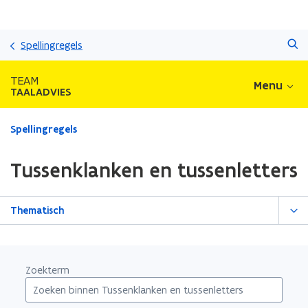
Overslaan
Zoeken
en
Spellingregels
naar
de
TEAM
Menu
inhoud
TAALADVIES
gaan
Gedaan
Spellingregels
met
laden.
Tussenklanken en tussenletters
U
bevindt
zich
Thematisch
op:
Tussenklanken
en
tussenletters
Zoekterm