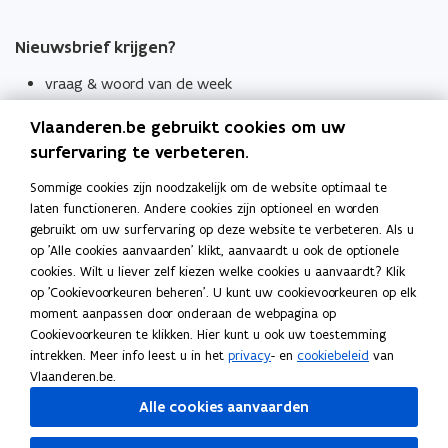
Nieuwsbrief krijgen?
vraag & woord van de week
wekelijks in je mailbox
Vlaanderen.be gebruikt cookies om uw
Schrijf je in
surfervaring te verbeteren.
Thema's
Sommige cookies zijn noodzakelijk om de website optimaal te
laten functioneren. Andere cookies zijn optioneel en worden
Taaladviezen
gebruikt om uw surfervaring op deze website te verbeteren. Als u
op 'Alle cookies aanvaarden' klikt, aanvaardt u ook de optionele
Spellingregels
cookies. Wilt u liever zelf kiezen welke cookies u aanvaardt? Klik
op 'Cookievoorkeuren beheren'. U kunt uw cookievoorkeuren op elk
Tips voor duidelijke taal
moment aanpassen door onderaan de webpagina op
Bekijk ook
Cookievoorkeuren te klikken. Hier kunt u ook uw toestemming
intrekken. Meer info leest u in het
privacy
- en
cookiebeleid
van
Spellingtests
Vlaanderen.be.
Alle cookies aanvaarden
Boek- en webwijzer