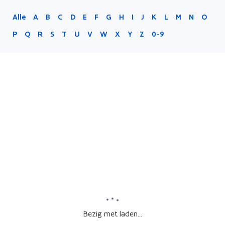
Alle
A
B
C
D
E
F
G
H
I
J
K
L
M
N
O
P
Q
R
S
T
U
V
W
X
Y
Z
0-9
Bezig met laden...