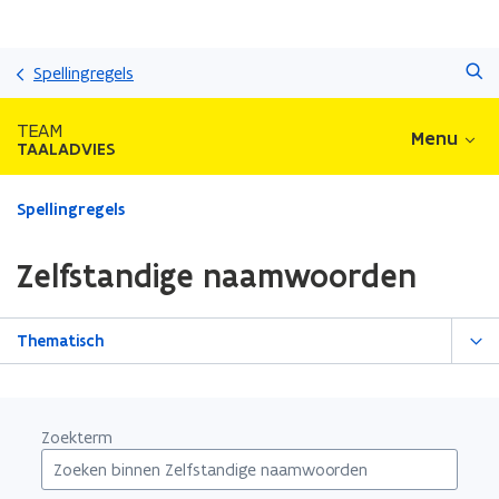
Overslaan
Zoeken
en
Spellingregels
naar
de
TEAM
Menu
inhoud
TAALADVIES
gaan
Gedaan
Spellingregels
met
laden.
Zelfstandige naamwoorden
U
bevindt
zich
Thematisch
op:
Zelfstandige
naamwoorden
Zoekterm