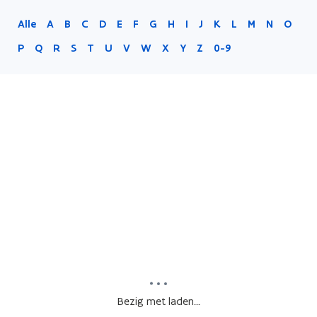
Alle
A
B
C
D
E
F
G
H
I
J
K
L
M
N
O
P
Q
R
S
T
U
V
W
X
Y
Z
0-9
Bezig met laden...