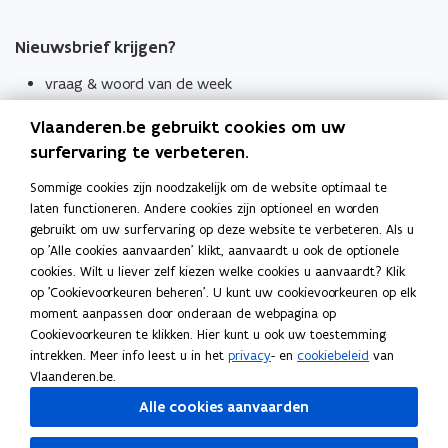
Nieuwsbrief krijgen?
vraag & woord van de week
wekelijks in je mailbox
Vlaanderen.be gebruikt cookies om uw
Schrijf je in
surfervaring te verbeteren.
Thema's
Sommige cookies zijn noodzakelijk om de website optimaal te
laten functioneren. Andere cookies zijn optioneel en worden
Taaladviezen
gebruikt om uw surfervaring op deze website te verbeteren. Als u
op 'Alle cookies aanvaarden' klikt, aanvaardt u ook de optionele
Spellingregels
cookies. Wilt u liever zelf kiezen welke cookies u aanvaardt? Klik
op 'Cookievoorkeuren beheren'. U kunt uw cookievoorkeuren op elk
Tips voor duidelijke taal
moment aanpassen door onderaan de webpagina op
Bekijk ook
Cookievoorkeuren te klikken. Hier kunt u ook uw toestemming
intrekken. Meer info leest u in het
privacy
- en
cookiebeleid
van
Spellingtests
Vlaanderen.be.
Alle cookies aanvaarden
Boek- en webwijzer