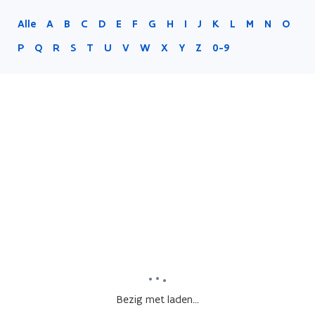
Alle
A
B
C
D
E
F
G
H
I
J
K
L
M
N
O
P
Q
R
S
T
U
V
W
X
Y
Z
0-9
Bezig met laden...