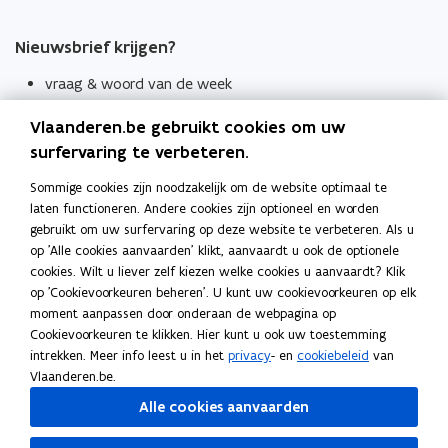
Nieuwsbrief krijgen?
vraag & woord van de week
wekelijks in je mailbox
Vlaanderen.be gebruikt cookies om uw
Schrijf je in
surfervaring te verbeteren.
Thema's
Sommige cookies zijn noodzakelijk om de website optimaal te
laten functioneren. Andere cookies zijn optioneel en worden
Taaladviezen
gebruikt om uw surfervaring op deze website te verbeteren. Als u
op 'Alle cookies aanvaarden' klikt, aanvaardt u ook de optionele
Spellingregels
cookies. Wilt u liever zelf kiezen welke cookies u aanvaardt? Klik
op 'Cookievoorkeuren beheren'. U kunt uw cookievoorkeuren op elk
Tips voor duidelijke taal
moment aanpassen door onderaan de webpagina op
Bekijk ook
Cookievoorkeuren te klikken. Hier kunt u ook uw toestemming
intrekken. Meer info leest u in het
privacy
- en
cookiebeleid
van
Spellingtests
Vlaanderen.be.
Alle cookies aanvaarden
Boek- en webwijzer