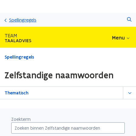
Overslaan
Zoeken
en
Spellingregels
naar
de
TEAM
Menu
inhoud
TAALADVIES
gaan
Gedaan
Spellingregels
met
laden.
Zelfstandige naamwoorden
U
bevindt
zich
Thematisch
op:
Zelfstandige
naamwoorden
Zoekterm