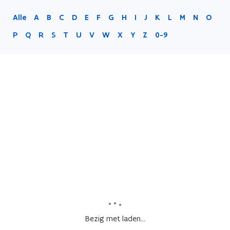
Alle
A
B
C
D
E
F
G
H
I
J
K
L
M
N
O
P
Q
R
S
T
U
V
W
X
Y
Z
0-9
Bezig met laden...