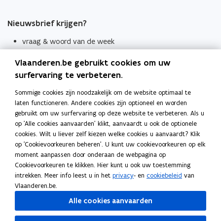
Nieuwsbrief krijgen?
vraag & woord van de week
wekelijks in je mailbox
Vlaanderen.be gebruikt cookies om uw
Schrijf je in
surfervaring te verbeteren.
Thema's
Sommige cookies zijn noodzakelijk om de website optimaal te
laten functioneren. Andere cookies zijn optioneel en worden
Taaladviezen
gebruikt om uw surfervaring op deze website te verbeteren. Als u
op 'Alle cookies aanvaarden' klikt, aanvaardt u ook de optionele
Spellingregels
cookies. Wilt u liever zelf kiezen welke cookies u aanvaardt? Klik
op 'Cookievoorkeuren beheren'. U kunt uw cookievoorkeuren op elk
Tips voor duidelijke taal
moment aanpassen door onderaan de webpagina op
Bekijk ook
Cookievoorkeuren te klikken. Hier kunt u ook uw toestemming
intrekken. Meer info leest u in het
privacy
- en
cookiebeleid
van
Spellingtests
Vlaanderen.be.
Alle cookies aanvaarden
Boek- en webwijzer