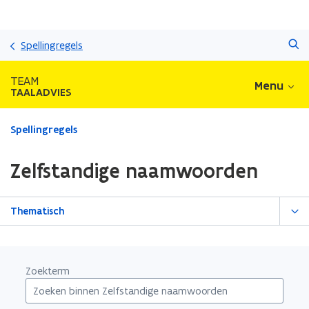
Overslaan
Zoeken
en
Spellingregels
naar
de
TEAM
Menu
inhoud
TAALADVIES
gaan
Gedaan
Spellingregels
met
laden.
Zelfstandige naamwoorden
U
bevindt
zich
Thematisch
op:
Zelfstandige
naamwoorden
Zoekterm