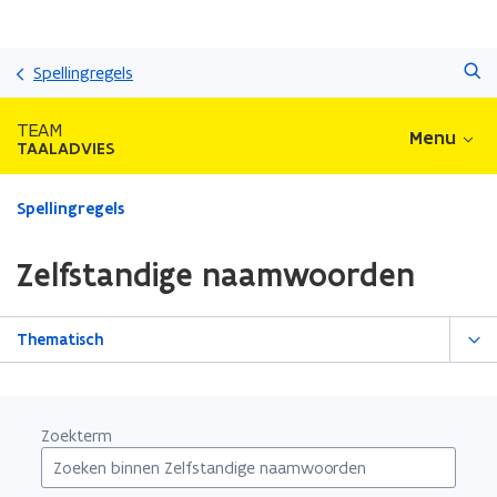
Overslaan
Zoeken
en
Spellingregels
naar
de
TEAM
Menu
inhoud
TAALADVIES
gaan
Gedaan
Spellingregels
met
laden.
Zelfstandige naamwoorden
U
bevindt
zich
Thematisch
op:
Zelfstandige
naamwoorden
Zoekterm