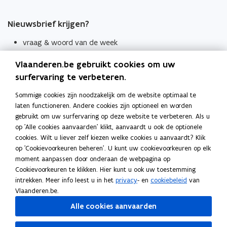
Nieuwsbrief krijgen?
vraag & woord van de week
wekelijks in je mailbox
Vlaanderen.be gebruikt cookies om uw
Schrijf je in
surfervaring te verbeteren.
Thema's
Sommige cookies zijn noodzakelijk om de website optimaal te
laten functioneren. Andere cookies zijn optioneel en worden
Taaladviezen
gebruikt om uw surfervaring op deze website te verbeteren. Als u
op 'Alle cookies aanvaarden' klikt, aanvaardt u ook de optionele
Spellingregels
cookies. Wilt u liever zelf kiezen welke cookies u aanvaardt? Klik
op 'Cookievoorkeuren beheren'. U kunt uw cookievoorkeuren op elk
Tips voor duidelijke taal
moment aanpassen door onderaan de webpagina op
Bekijk ook
Cookievoorkeuren te klikken. Hier kunt u ook uw toestemming
intrekken. Meer info leest u in het
privacy
- en
cookiebeleid
van
Spellingtests
Vlaanderen.be.
Alle cookies aanvaarden
Boek- en webwijzer