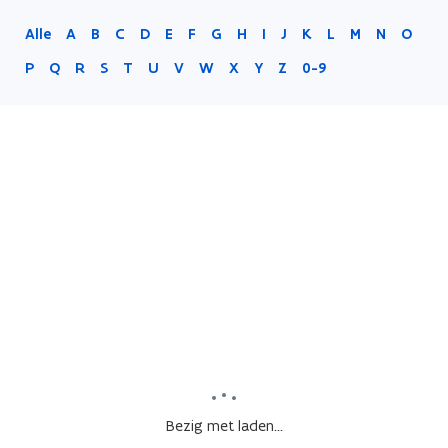
Alle
A
B
C
D
E
F
G
H
I
J
K
L
M
N
O
P
Q
R
S
T
U
V
W
X
Y
Z
0-9
Bezig met laden...