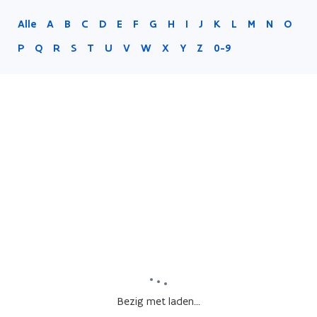
Alle
A
B
C
D
E
F
G
H
I
J
K
L
M
N
O
P
Q
R
S
T
U
V
W
X
Y
Z
0-9
Bezig met laden...