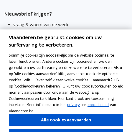
Nieuwsbrief krijgen?
vraag & woord van de week
wekelijks in je mailbox
Vlaanderen.be gebruikt cookies om uw
Schrijf je in
surfervaring te verbeteren.
Thema's
Sommige cookies zijn noodzakelijk om de website optimaal te
laten functioneren. Andere cookies zijn optioneel en worden
Taaladviezen
gebruikt om uw surfervaring op deze website te verbeteren. Als u
op 'Alle cookies aanvaarden' klikt, aanvaardt u ook de optionele
Spellingregels
cookies. Wilt u liever zelf kiezen welke cookies u aanvaardt? Klik
op 'Cookievoorkeuren beheren'. U kunt uw cookievoorkeuren op elk
Tips voor duidelijke taal
moment aanpassen door onderaan de webpagina op
Bekijk ook
Cookievoorkeuren te klikken. Hier kunt u ook uw toestemming
intrekken. Meer info leest u in het
privacy
- en
cookiebeleid
van
Spellingtests
Vlaanderen.be.
Alle cookies aanvaarden
Boek- en webwijzer