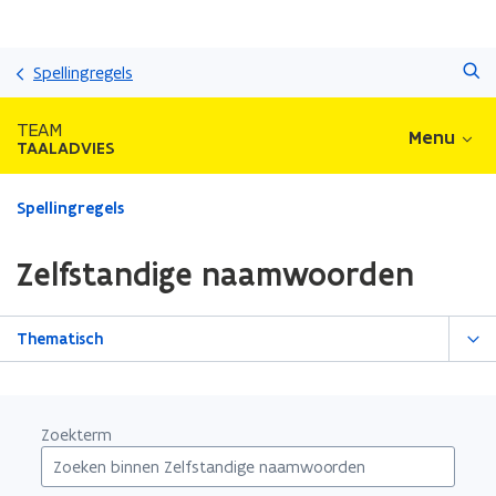
Overslaan
Zoeken
en
Spellingregels
naar
de
TEAM
Menu
inhoud
TAALADVIES
gaan
Gedaan
Spellingregels
met
laden.
Zelfstandige naamwoorden
U
bevindt
zich
Thematisch
op:
Zelfstandige
naamwoorden
Zoekterm