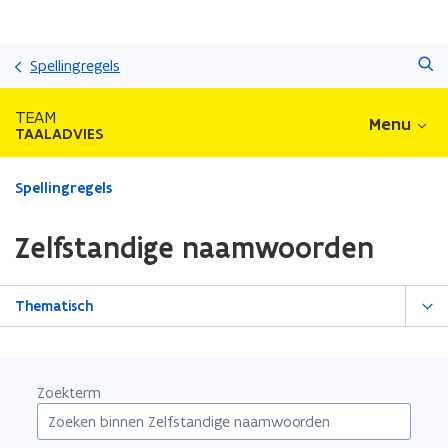
Overslaan
Zoeken
en
Spellingregels
naar
de
TEAM
Menu
inhoud
TAALADVIES
gaan
Gedaan
Spellingregels
met
laden.
Zelfstandige naamwoorden
U
bevindt
zich
Thematisch
op:
Zelfstandige
naamwoorden
Zoekterm