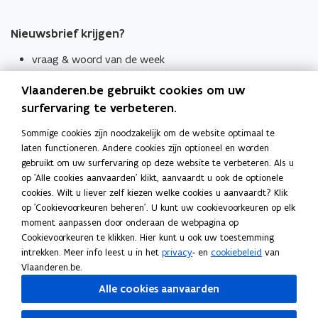
Nieuwsbrief krijgen?
vraag & woord van de week
wekelijks in je mailbox
Vlaanderen.be gebruikt cookies om uw
Schrijf je in
surfervaring te verbeteren.
Thema's
Sommige cookies zijn noodzakelijk om de website optimaal te
laten functioneren. Andere cookies zijn optioneel en worden
Taaladviezen
gebruikt om uw surfervaring op deze website te verbeteren. Als u
op 'Alle cookies aanvaarden' klikt, aanvaardt u ook de optionele
Spellingregels
cookies. Wilt u liever zelf kiezen welke cookies u aanvaardt? Klik
op 'Cookievoorkeuren beheren'. U kunt uw cookievoorkeuren op elk
Tips voor duidelijke taal
moment aanpassen door onderaan de webpagina op
Bekijk ook
Cookievoorkeuren te klikken. Hier kunt u ook uw toestemming
intrekken. Meer info leest u in het
privacy
- en
cookiebeleid
van
Spellingtests
Vlaanderen.be.
Alle cookies aanvaarden
Boek- en webwijzer