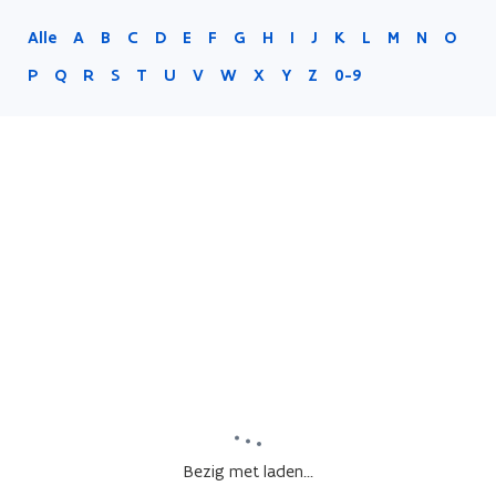
Alle
A
B
C
D
E
F
G
H
I
J
K
L
M
N
O
P
Q
R
S
T
U
V
W
X
Y
Z
0-9
Bezig met laden...