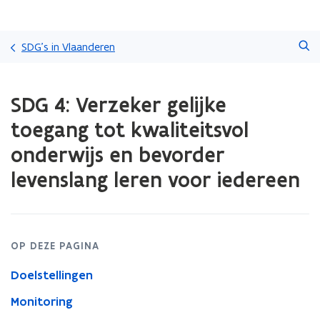
Overslaan
Zoeken
en
SDG's in Vlaanderen
naar
de
Gedaan
inhoud
SDG 4: Verzeker gelijke
met
gaan
laden.
toegang tot kwaliteitsvol
U
bevindt
onderwijs en bevorder
zich
levenslang leren voor iedereen
op:
SDG
4:
Verzeker
gelijke
OP DEZE PAGINA
toegang
tot
Doelstellingen
kwaliteitsvol
onderwijs
Monitoring
en