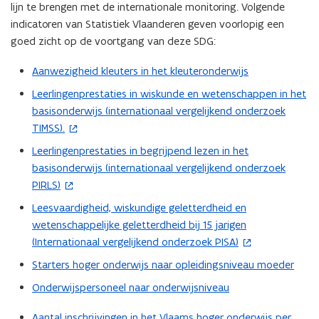
lijn te brengen met de internationale monitoring. Volgende
indicatoren van Statistiek Vlaanderen geven voorlopig een
goed zicht op de voortgang van deze SDG:
Aanwezigheid kleuters in het kleuteronderwijs
Leerlingenprestaties in wiskunde en wetenschappen in het
(
basisonderwijs (internationaal vergelijkend onderzoek
o
TIMSS).
p
e
Leerlingenprestaties in begrijpend lezen in het
(
n
basisonderwijs (internationaal vergelijkend onderzoek
o
t
PIRLS)
p
i
e
Leesvaardigheid, wiskundige geletterdheid en
(
n
n
wetenschappelijke geletterdheid bij 15 jarigen
o
n
t
(Internationaal vergelijkend onderzoek PISA)
p
i
i
e
Starters hoger onderwijs naar opleidingsniveau moeder
e
n
n
u
Onderwijspersoneel naar onderwijsniveau
n
t
w
i
i
v
Aantal inschrijvingen in het Vlaams hoger onderwijs per
(