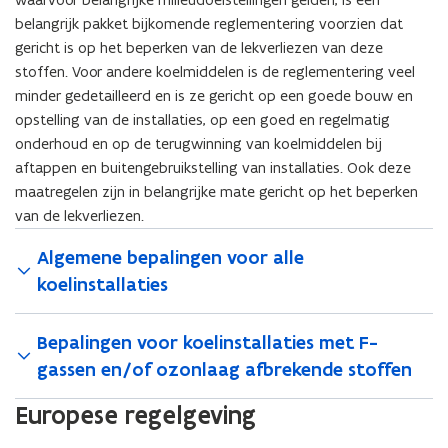
t
n
belangrijk pakket bijkomende reglementering voorzien dat
a
s
gericht is op het beperken van de lekverliezen van deze
n
t
stoffen. Voor andere koelmiddelen is de reglementering veel
d
e
minder gedetailleerd en is ze gericht op een goede bouw en
o
r
opstelling van de installaties, op een goed en regelmatig
p
)
onderhoud en op de terugwinning van koelmiddelen bij
e
aftappen en buitengebruikstelling van installaties. Ook deze
n
maatregelen zijn in belangrijke mate gericht op het beperken
t
van de lekverliezen.
i
n
Algemene bepalingen voor alle
n
koelinstallaties
i
e
u
Bepalingen voor koelinstallaties met F-
w
gassen en/of ozonlaag afbrekende stoffen
v
Europese regelgeving
e
n