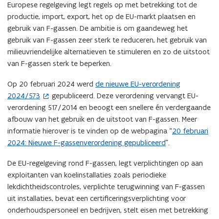
s
Europese regelgeving legt regels op met betrekking tot de
t
productie, import, export, het op de EU-markt plaatsen en
e
gebruik van F-gassen. De ambitie is om gaandeweg het
r
gebruik van F-gassen zeer sterk te reduceren, het gebruik van
)
milieuvriendelijke alternatieven te stimuleren en zo de uitstoot
van F-gassen sterk te beperken.
Op 20 februari 2024 werd
de nieuwe EU-verordening
(
2024/573
gepubliceerd. Deze verordening vervangt EU-
o
verordening 517/2014 en beoogt een snellere én verdergaande
p
afbouw van het gebruik en de uitstoot van F-gassen. Meer
e
informatie hierover is te vinden op de webpagina “
20 februari
n
2024: Nieuwe F-gassenverordening gepubliceerd
”.
t
i
De EU-regelgeving rond F-gassen, legt verplichtingen op aan
n
exploitanten van koelinstallaties zoals periodieke
n
lekdichtheidscontroles, verplichte terugwinning van F-gassen
i
uit installaties, bevat een certificeringsverplichting voor
e
onderhoudspersoneel en bedrijven, stelt eisen met betrekking
u