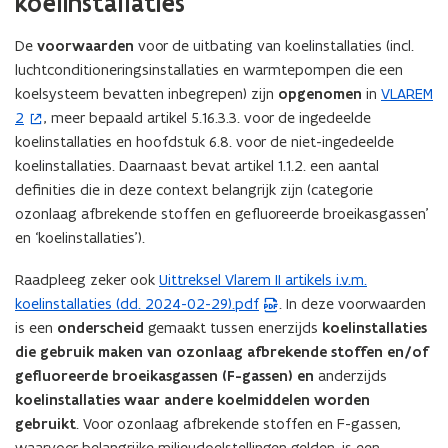
koelinstallaties
gassen
De
voorwaarden
voor de uitbating van koelinstallaties (incl.
luchtconditioneringsinstallaties en warmtepompen die een
koelsysteem bevatten inbegrepen) zijn
opgenomen
in
VLAREM
(
2
, meer bepaald artikel 5.16.3.3. voor de ingedeelde
o
koelinstallaties en hoofdstuk 6.8. voor de niet-ingedeelde
p
koelinstallaties. Daarnaast bevat artikel 1.1.2. een aantal
e
definities die in deze context belangrijk zijn (categorie
n
ozonlaag afbrekende stoffen en gefluoreerde broeikasgassen’
t
en ‘koelinstallaties’).
i
n
Raadpleeg zeker ook
Uittreksel Vlarem II artikels i.v.m.
(
n
koelinstallaties (dd. 2024-02-29).pdf
. In deze voorwaarden
P
i
is een
onderscheid
gemaakt tussen enerzijds
koelinstallaties
D
e
die gebruik maken van ozonlaag afbrekende stoffen en/of
F
u
gefluoreerde broeikasgassen (F-gassen) en
anderzijds
b
w
koelinstallaties waar andere koelmiddelen worden
e
v
gebruikt
. Voor ozonlaag afbrekende stoffen en F-gassen,
s
e
waarvoor belangrijke milieudoelstellingen gelden, is een