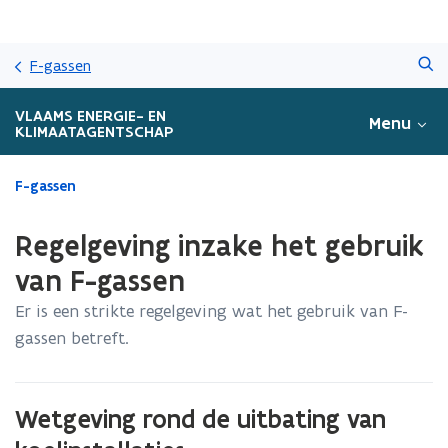
Overslaan
Zoeken
en
F-gassen
naar
de
VLAAMS ENERGIE- EN
Menu
inhoud
KLIMAATAGENTSCHAP
gaan
Gedaan
F-gassen
met
laden.
Regelgeving inzake het gebruik
U
bevindt
van F-gassen
zich
Er is een strikte regelgeving wat het gebruik van F-
op:
Regelgeving
gassen betreft.
inzake
het
gebruik
Wetgeving rond de uitbating van
van
F-