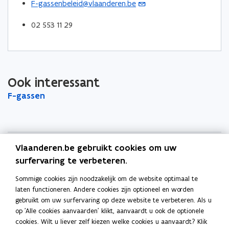
e
F-gassenbeleid@vlaanderen.be
(
p
p
n
u
o
e
e
k
02 553 11 29
w
p
n
n
n
v
e
t
t
a
e
n
i
i
a
n
t
n
n
r
s
i
Ook interessant
n
n
k
t
n
F
F-gassen
F
i
i
l
e
u
-
-
e
e
e
r
w
g
g
u
u
m
)
a
e
a
w
w
b
s
s
-
v
v
o
Vlaanderen.be gebruikt cookies om uw
s
s
m
Blijf op de hoogte
e
e
r
e
surfervaring te verbeteren.
e
a
n
n
d
n
n
Schrijf u in op de VEKA-nieuwsbrieven.
i
Sommige cookies zijn noodzakelijk om de website optimaal te
s
s
l
VEKA-nieuwsbrieven
laten functioneren. Andere cookies zijn optioneel en worden
t
t
a
gebruikt om uw surfervaring op deze website te verbeteren. Als u
Snel naar
e
e
op 'Alle cookies aanvaarden' klikt, aanvaardt u ook de optionele
p
r
r
cookies. Wilt u liever zelf kiezen welke cookies u aanvaardt? Klik
EPB-pedia voor professionelen
p