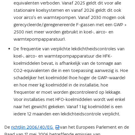
equivalenten verboden. Vanaf 2025 geldt dit voor alle
stationaire koelsystemen en vanaf 2026 geldt dit ook
voor airco’s en warmtepompen. Vanaf 2030 mogen ook
gerecycleerde/geregenereerde F-gassen met een GWP >
2500 niet meer worden gebruikt in koel-, airco- en
warmtepompapparatuur).
De frequentie van verplichte lekdichtheidscontroles van
koel-, airco- en warmtepompapparatuur die HFK-
koelmiddelen bevat, is afhankelijk van de tonnage aan
CO2-equivalenten die in een toepassing aanwezig is. Hoe
schadelijker het koelmiddel (hoe hoger de GWP-waarde)
en hoe meer kg koelmiddel in de installatie, hoe
frequenter er moet worden gecontroleerd op lekkage.
Voor installaties met HFO-koelmiddelen wordt wel enkel
naar het gewicht gekeken. Vanaf 1 kg koelmiddel is een
iedere 12 maanden een lekdichteidscontrole verplicht.
De
richtlijn 2006/40/EG
van het Europees Parlement en de
(
Raad van 17 mei 2006 betreffende emissies van
P