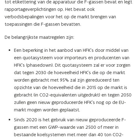
tot etikettering van de apparatuur die F-gassen bevat en legt
w
rapportageverplichtingen op. Het bevat ook
v
verbodsbepalingen voor het op de markt brengen van
e
toepassingen die F-gassen bevatten.
n
s
De belangrijkste maatregelen zijn:
t
e
Een beperking in het aanbod van HFK’s door middel van
r
een quotasysteem voor importeurs en producenten van
)
HFK’s (phasedown). Dit quotasysteem zal er voor zorgen
dat tegen 2030 de hoeveelheid HFK’s die op de markt
worden gebracht met 95% zal zijn gereduceerd ten
opzichte van de hoeveelheid die in 2015 op de markt is
gebracht (in CO2-equivalenten uitgedrukt) en tegen 2050
zullen geen nieuw geproduceerde HFK’s nog op de EU-
markt mogen worden geplaatst.
Sinds 2020 is het gebruik van nieuw geproduceerde F-
gassen met een GWP-waarde van 2500 of meer in
bestaande koelsystemen met meer dan 40 ton CO2-