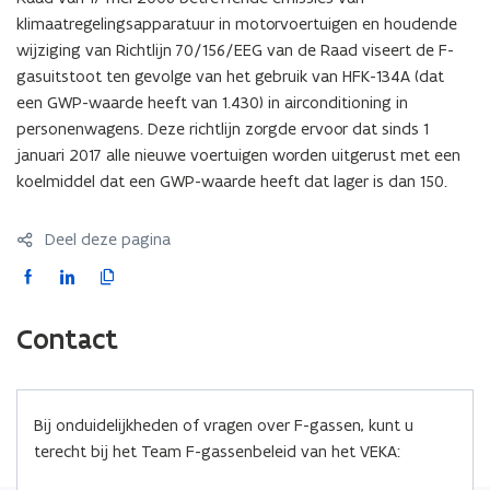
klimaatregelingsapparatuur in motorvoertuigen en houdende
D
wijziging van Richtlijn 70/156/EEG van de Raad viseert de F-
F
gasuitstoot ten gevolge van het gebruik van HFK-134A (dat
b
een GWP-waarde heeft van 1.430) in airconditioning in
e
personenwagens. Deze richtlijn zorgde ervoor dat sinds 1
s
januari 2017 alle nieuwe voertuigen worden uitgerust met een
t
koelmiddel dat een GWP-waarde heeft dat lager is dan 150.
a
n
d
Deel deze pagina
o
F
L
K
p
a
i
o
e
c
n
p
Contact
n
e
k
i
t
b
e
e
i
o
d
e
n
Bij onduidelijkheden of vragen over F-gassen, kunt u
o
i
r
n
terecht bij het Team F-gassenbeleid van het VEKA:
k
n
l
i
o
o
i