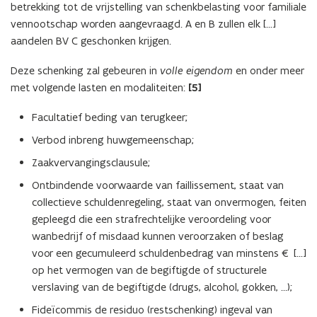
betrekking tot de vrijstelling van schenkbelasting voor familiale
vennootschap worden aangevraagd. A en B zullen elk [...]
aandelen BV C geschonken krijgen.
Deze schenking zal gebeuren in
volle eigendom
en onder meer
met volgende lasten en modaliteiten:
[5]
Facultatief beding van terugkeer;
Verbod inbreng huwgemeenschap;
Zaakvervangingsclausule;
Ontbindende voorwaarde van faillissement, staat van
collectieve schuldenregeling, staat van onvermogen, feiten
gepleegd die een strafrechtelijke veroordeling voor
wanbedrijf of misdaad kunnen veroorzaken of beslag
voor een gecumuleerd schuldenbedrag van minstens € [...]
op het vermogen van de begiftigde of structurele
verslaving van de begiftigde (drugs, alcohol, gokken, …);
Fideïcommis de residuo (restschenking) ingeval van