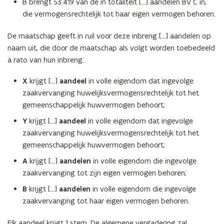
B brengt 53.419 van de in totaliteit [...] aandelen BV C in,
die vermogensrechtelijk tot haar eigen vermogen behoren.
De maatschap geeft in ruil voor deze inbreng [...] aandelen op
naam uit, die door de maatschap als volgt worden toebedeeld
a rato van hun inbreng:
X
krijgt [...]
aandeel
in volle eigendom dat ingevolge
zaakvervanging huwelijksvermogensrechtelijk tot het
gemeenschappelijk huwvermogen behoort;
Y
krijgt [...]
aandeel
in volle eigendom dat ingevolge
zaakvervanging huwelijksvermogensrechtelijk tot het
gemeenschappelijk huwvermogen behoort;
A
krijgt [...]
aandelen
in volle eigendom die ingevolge
zaakvervanging tot zijn eigen vermogen behoren;
B
krijgt [...]
aandelen
in volle eigendom die ingevolge
zaakvervanging tot haar eigen vermogen behoren.
Elk aandeel krijgt 1 stem. De algemene vergadering zal