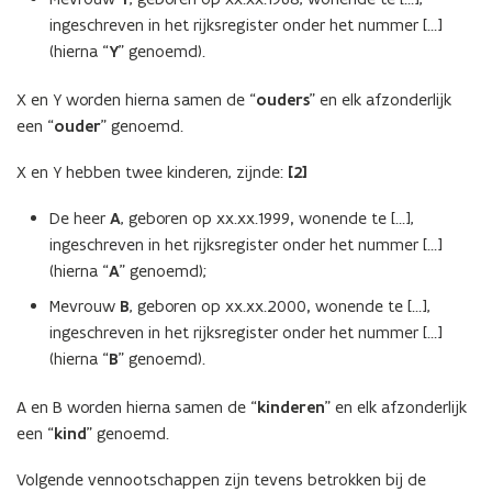
ingeschreven in het rijksregister onder het nummer […]
(hierna “
Y
” genoemd).
X en Y worden hierna samen de “
ouders
” en elk afzonderlijk
een “
ouder
” genoemd.
X en Y hebben twee kinderen, zijnde:
[2]
De heer
A
, geboren op xx.xx.1999
,
wonende te […],
ingeschreven in het rijksregister onder het nummer […]
(hierna “
A
” genoemd);
Mevrouw
B
, geboren op xx.xx.2000
,
wonende te […],
ingeschreven in het rijksregister onder het nummer […]
(hierna “
B
” genoemd).
A en B worden hierna samen de “
kinderen
” en elk afzonderlijk
een “
kind
” genoemd.
Volgende vennootschappen zijn tevens betrokken bij de