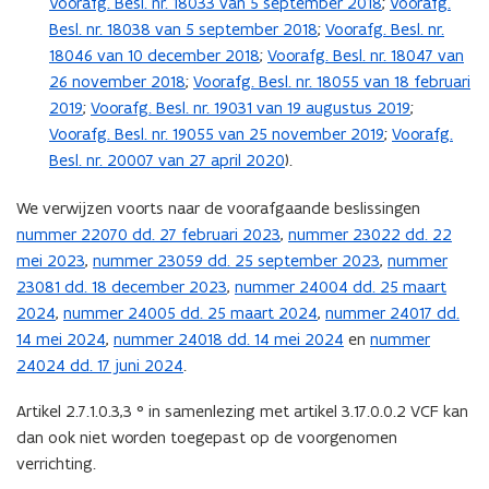
Voorafg. Besl. nr. 18033 van 5 september 2018
;
Voorafg.
Besl. nr. 18038 van 5 september 2018
;
Voorafg. Besl. nr.
18046 van 10 december 2018
;
Voorafg. Besl. nr. 18047 van
26 november 2018
;
Voorafg. Besl. nr. 18055 van 18 februari
2019
;
Voorafg. Besl. nr. 19031 van 19 augustus 2019
;
Voorafg. Besl. nr. 19055 van 25 november 2019
;
Voorafg.
Besl. nr. 20007 van 27 april 2020
).
We verwijzen voorts naar de voorafgaande beslissingen
nummer 22070 dd. 27 februari 2023
,
nummer 23022 dd. 22
mei 2023
,
nummer 23059 dd. 25 september 2023
,
nummer
23081 dd. 18 december 2023
,
nummer 24004 dd. 25 maart
2024
,
nummer 24005 dd. 25 maart 2024
,
nummer 24017 dd.
14 mei 2024
,
nummer 24018 dd. 14 mei 2024
en
nummer
24024 dd. 17 juni 2024
.
Artikel 2.7.1.0.3,3 ° in samenlezing met artikel 3.17.0.0.2 VCF kan
dan ook niet worden toegepast op de voorgenomen
verrichting.