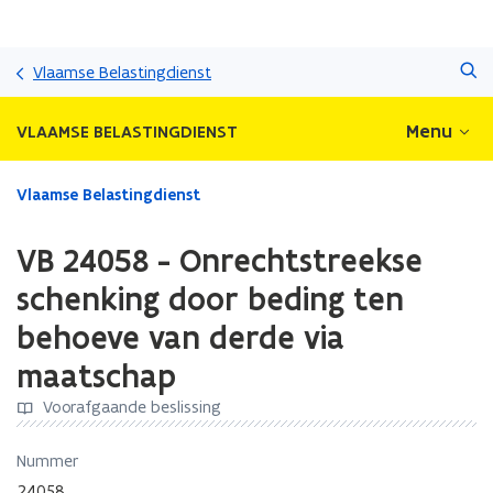
Overslaan
Zoeken
en
Vlaamse Belastingdienst
naar
de
Menu
VLAAMSE BELASTINGDIENST
inhoud
gaan
Gedaan
Vlaamse Belastingdienst
met
laden.
VB 24058 - Onrechtstreekse
U
bevindt
schenking door beding ten
zich
behoeve van derde via
op:
VB
maatschap
24058
-
Voorafgaande beslissing
Onrechtstreekse
schenking
Nummer
door
24058