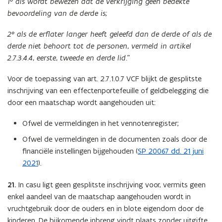
1° als wordt bewezen dat de verkrijging geen bedekte
bevoordeling van de derde is;
2° als de erflater langer heeft geleefd dan de derde of als de
derde niet behoort tot de personen, vermeld in artikel
2.7.3.4.4, eerste, tweede en derde lid.
”
Voor de toepassing van art. 2.7.1.0.7 VCF blijkt de gesplitste
inschrijving van een effectenportefeuille of geldbelegging die
door een maatschap wordt aangehouden uit:
Ofwel de vermeldingen in het vennotenregister;
Ofwel de vermeldingen in de documenten zoals door de
financiële instellingen bijgehouden (
SP 20067 dd. 21 juni
2021
).
21.
In casu ligt geen gesplitste inschrijving voor, vermits geen
enkel aandeel van de maatschap aangehouden wordt in
vruchtgebruik door de ouders en in blote eigendom door de
kinderen. De bijkomende inbreng vindt plaats zonder uitgifte