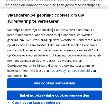
van aandelen waardoor ook hier geen gesplitste inschrijving
kan plaatsvinden.
Vlaanderen.be gebruikt cookies om uw
surfervaring te verbeteren.
We verwijzen voorts op dit punt naar de voorafgaande
beslissingen
nummer 22069 dd. 27 februari 2023
,
nummer
Sommige cookies zijn noodzakelijk om de website optimaal te
22070 dd. 27 februari 2023
,
nummer 23022 dd. 22 mei 2023
,
laten functioneren. Andere cookies zijn optioneel en worden
nummer 23059 dd. 25 september 2023
,
nummer 23081 dd. 18
gebruikt om uw surfervaring op deze website te verbeteren. Als u
december 2023
,
nummer 24004 dd. 25 maart 2024
,
nummer
op 'Alle cookies aanvaarden' klikt, aanvaardt u ook de optionele
24005 dd. 25 maart 2024
,
nummer 24017 dd. 14 mei 2024
,
cookies. Wilt u liever zelf kiezen welke cookies u aanvaardt? Klik
op 'Cookievoorkeuren beheren'. U kunt uw cookievoorkeuren op elk
nummer 24018 dd. 14 mei 2024
en
nummer 24024 dd. 17 juni
moment aanpassen door onderaan de webpagina op
2024
.
Cookievoorkeuren te klikken. Hier kunt u ook uw toestemming
intrekken. Meer info leest u in het
privacy
- en
cookiebeleid
van
Artikel 2.7.1.0.7, al dan niet in samenlezing met artikel 3.17.0.0.2
Vlaanderen.be.
VCF, kan dan ook niet worden toegepast op de voorgenomen
Alle cookies aanvaarden
verrichting.
3. Artikel 2.7.1.0.9 VCF (voorbehouden van levenslang
Enkel noodzakelijke cookies aanvaarden
recht) al dan niet in samenlezing met de algemene
Cookievoorkeuren beheren
antimisbruikbepaling van artikel 3.17.0.0.2 VCF