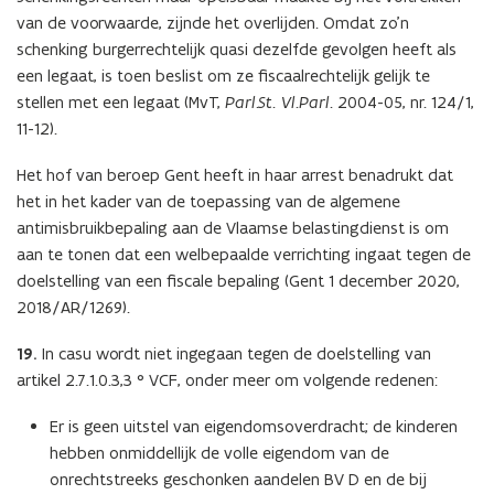
van de voorwaarde, zijnde het overlijden. Omdat zo’n
schenking burgerrechtelijk quasi dezelfde gevolgen heeft als
een legaat, is toen beslist om ze fiscaalrechtelijk gelijk te
stellen met een legaat (MvT,
Parl.St. Vl.Parl
. 2004-05, nr. 124/1,
11-12).
Het hof van beroep Gent heeft in haar arrest benadrukt dat
het in het kader van de toepassing van de algemene
antimisbruikbepaling aan de Vlaamse belastingdienst is om
aan te tonen dat een welbepaalde verrichting ingaat tegen de
doelstelling van een fiscale bepaling (Gent 1 december 2020,
2018/AR/1269).
19.
In casu wordt niet ingegaan tegen de doelstelling van
artikel 2.7.1.0.3,3 ° VCF, onder meer om volgende redenen:
Er is geen uitstel van eigendomsoverdracht; de kinderen
hebben onmiddellijk de volle eigendom van de
onrechtstreeks geschonken aandelen BV D en de bij