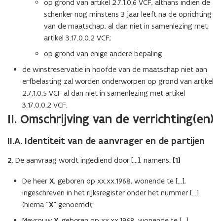
op grond van artikel 2.7.1.0.6 VCF, althans indien de
schenker nog minstens 3 jaar leeft na de oprichting
van de maatschap, al dan niet in samenlezing met
artikel 3.17.0.0.2 VCF;
op grond van enige andere bepaling.
de winstreservatie in hoofde van de maatschap niet aan
erfbelasting zal worden onderworpen op grond van artikel
2.7.1.0.5 VCF al dan niet in samenlezing met artikel
3.17.0.0.2 VCF.
II. Omschrijving van de verrichting(en)
II.A. Identiteit van de aanvrager en de partijen
2.
De aanvraag wordt ingediend door […], namens:
[1]
De heer
X
, geboren op xx.xx.1968, wonende te […],
ingeschreven in het rijksregister onder het nummer […]
(hierna “
X
” genoemd);
Mevrouw
Y
, geboren op xx.xx.1968, wonende te […],