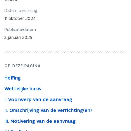
beding
ten
Datum beslissing
behoeve
11 oktober 2024
van
derde
Publicatiedatum
via
maatschap
3 januari 2025
OP DEZE PAGINA
Heffing
Wettelijke basis
I. Voorwerp van de aanvraag
II. Omschrijving van de verrichting(en)
III. Motivering van de aanvraag