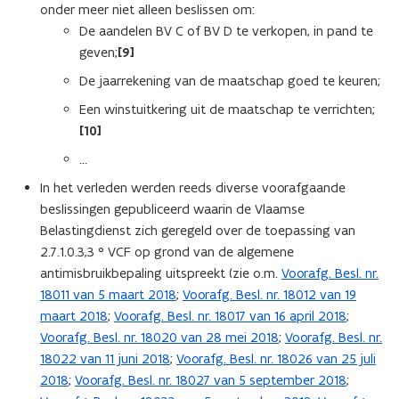
onder meer niet alleen beslissen om:
De aandelen BV C of BV D te verkopen, in pand te
geven;
[9]
De jaarrekening van de maatschap goed te keuren;
Een winstuitkering uit de maatschap te verrichten;
[10]
…
In het verleden werden reeds diverse voorafgaande
beslissingen gepubliceerd waarin de Vlaamse
Belastingdienst zich geregeld over de toepassing van
2.7.1.0.3,3 ° VCF op grond van de algemene
antimisbruikbepaling uitspreekt (zie o.m.
Voorafg. Besl. nr.
18011 van 5 maart 2018
;
Voorafg. Besl. nr. 18012 van 19
maart 2018
;
Voorafg. Besl. nr. 18017 van 16 april 2018
;
Voorafg. Besl. nr. 18020 van 28 mei 2018
;
Voorafg. Besl. nr.
18022 van 11 juni 2018
;
Voorafg. Besl. nr. 18026 van 25 juli
2018
;
Voorafg. Besl. nr. 18027 van 5 september 2018
;