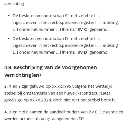
verrichting:
De besloten vennootschap C, met zetel te […],
ingeschreven in het rechtspersonenregister […], afdeling
[…] onder het nummer […] (hierna “
BV C
” genoemd);
De besloten vennootschap D, met zetel te […],
ingeschreven in het rechtspersonenregister […], afdeling
[…] onder het nummer […] (hierna “
BV D
” genoemd).
II.B. Beschrijving van de voorgenomen
verrichting(en)
3.
X en Y zijn gehuwd op xx.xx.1995 volgens het wettelijk
stelsel bij ontstentenis van een huwelijkscontract, laatst
gewijzigd op xx.xx.2024, doch niet wet het stelsel betreft.
4.
X en Y zijn samen de aandeelhouders van BV C. De aandelen
worden actueel als volgt aangehouden:
[3]