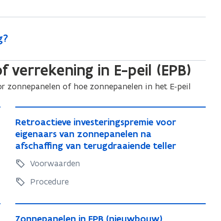
p
p
a
a
n
n
g?
e
e
l
l
e
 verrekening in E-peil (EPB)
e
n
n
r zonnepanelen of hoe zonnepanelen in het E-peil
a
a
a
a
n
R
R
Retroactieve investeringspremie voor
m
n
e
e
eigenaars van zonnepanelen na
e
m
t
t
afschaffing van terugdraaiende teller
l
e
r
r
d
Voorwaarden
l
o
o
e
d
a
a
Procedure
n
e
c
c
b
t
n
t
i
Z
i
b
Z
Zonnepanelen in EPB (nieuwbouw)
j
i