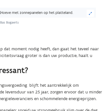
ik
Bas Bogaerts
eelding
or
n
 dat moment nodig heeft, dan gaat het teveel naar
grote
riciteitsvraag groter is dan uw productie, haalt u
ergave)
ressant?
ngsvergoeding blijft het aantrekkelijk om
de levensduur van 25 jaar, zorgen ervoor dat u minder
nergieleveranciers en schommelende energieprijzen.
epanelen: spreid uw stroomgebruik slim over de dag.