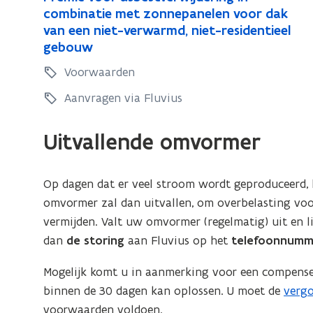
r
r
r
combinatie met zonnepanelen voor dak
n
p
r
e
z
e
van een niet-verwarmd, niet-residentieel
e
a
z
m
o
m
gebouw
l
n
o
i
n
i
e
e
Voorwaarden
n
n
e
e
n
l
n
e
v
v
Aanvragen via Fluvius
e
p
e
o
o
a
n
p
o
o
Uitvallende omvormer
n
r
a
r
e
a
n
a
l
s
Op dagen dat er veel stroom wordt geproduceerd
e
s
e
b
omvormer zal dan uitvallen, om overbelasting voo
l
b
n
e
vermijden. Valt uw omvormer (regelmatig) uit en 
e
o
e
s
dan
de storing
aan Fluvius op het
telefoonnumme
n
p
t
s
g
o
v
t
Mogelijk komt u in aanmerking voor een compense
e
p
e
v
binnen de 30 dagen kan oplossen. U moet de
vergo
(
b
r
g
e
voorwaarden voldoen.
o
o