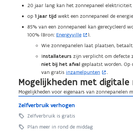
g
e
i
s
20 jaar lang kan het zonnepaneel elektricitei
n
e
e
r
t
a
z
op
1 jaar tijd
wekt een zonnepaneel de energie
m
)
o
e
t
e
85% van een zonnepaneel kan gerecycleerd wor
p
t
t
i
100% (Bron:
Energyville
).
(
)
g
z
e
o
e
o
Wie zonnepanelen laat plaatsen, betaal
m
p
n
z
e
I
nstallateurs
zijn verplicht om defect
e
n
e
t
niet bij het afval
geplaatst worden. Op d
e
n
t
z
van gratis
inzamelpunten
.
(
p
t
)
o
Mogelijkheden met digitale
o
a
i
n
n
p
n
Mogelijkheden voor eigenaars van zonnepanelen 
e
n
e
n
Z
l
e
Z
n
Zelfverbruik verhogen
i
e
e
p
e
t
e
l
Zelfverbruik is gratis
n
l
a
i
u
f
v
f
Plan meer in rond de middag
n
n
o
w
v