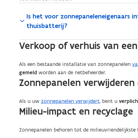
w
e
r
u
p
i
b
w
w
j
Is het voor zonnepaneleneigenaars in
e
o
i
e
d
n
thuisbatterij?
u
n
j
e
t
w
(
r
d
i
Verkoop of verhuis van een 
F
e
i
e
n
l
n
n
r
n
u
g
(
i
Als een bestaande installatie van zonnepanelen
va
i
v
i
F
n
gemeld
worden aan de netbeheerder.
i
e
n
l
g
Zonnepanelen verwijderen o
u
c
u
u
i
s
o
w
v
)
n
m
v
Als u uw
zonnepanelen verwijdert
, bent u
verplic
i
(
b
c
e
Milieu-impact en recyclage
s
u
i
o
n
t
s
n
m
s
o
a
)
b
Zonnepanelen behoren tot de milieuvriendelijkste 
t
p
t
(
i