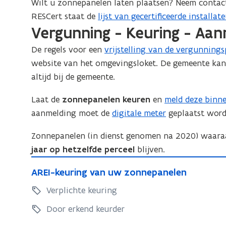
Wilt u zonnepanelen laten plaatsen? Neem conta
RESCert staat de
lijst van gecertificeerde install
(
Vergunning - Keuring - Aan
o
p
De regels voor een
vrijstelling van de vergunning
e
website van het omgevingsloket. De gemeente ka
n
altijd bij de gemeente.
t
i
Laat de
zonnepanelen keuren
en
meld deze binne
(
n
aanmelding moet de
digitale meter
geplaatst word
o
n
p
Zonnepanelen (in dienst genomen na 2020) waar
i
e
jaar op hetzelfde perceel
blijven.
e
n
A
u
t
A
AREI-keuring van uw zonnepanelen
R
w
i
R
E
Verplichte keuring
v
E
n
I
I
e
Door erkend keurder
n
-
-
n
i