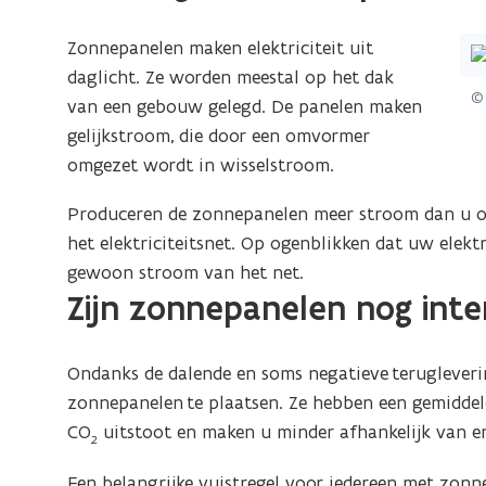
(Kl
Zonnepanelen maken elektriciteit uit
op
daglicht. Ze worden meestal op het dak
© 
de
van een gebouw gelegd. De panelen maken
afb
gelijkstroom, die door een omvormer
vo
omgezet wordt in wisselstroom.
ee
Produceren de zonnepanelen meer stroom dan u op
ver
het elektriciteitsnet. Op ogenblikken dat uw elekt
we
gewoon stroom van het net.
Zijn zonnepanelen nog inte
Ondanks de dalende en soms negatieve terugleveri
zonnepanelen te plaatsen. Ze hebben een gemiddel
CO
uitstoot en maken u minder afhankelijk van e
2
Een belangrijke vuistregel voor iedereen met zonn