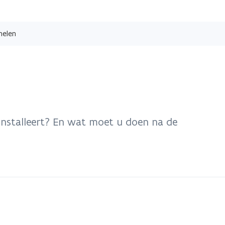
Overslaan
en
nelen
naar
de
inhoud
gaan
nstalleert? En wat moet u doen na de