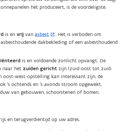
nnepanelen het produceert, is de voordeligste.
rd
is en
vrij
van
asbest
. Het is verboden om
(
 asbesthoudende dakbekleding of een asbesthoudend
o
p
e
iënteerd
is en voldoende zonlicht opvangt. De
n
n naar het
zuiden gericht
zijn (zuid-oost tot zuid-
t
 oost-west-opstelling kan interessant zijn, de
i
ook ‘s ochtends en ‘s avonds stroom opgewekt.
n
haduw van gebouwen, schoorstenen of bomen.
n
i
e
ijs en terugverdientijd op uw adres.
u
w