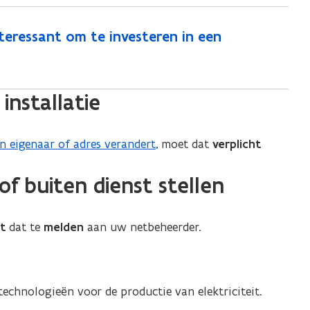
i
r
n
i
e
e
i
e
u
teressant om te investeren in een
m
e
v
w
i
o
u
b
e
o
o
w
installatie
r
v
u
b
e
o
w
o
i
)
o
u
n eigenaar of adres verandert
, moet dat
verplicht
g
r
w
e
e
)
f buiten dienst stellen
n
i
a
g
a
ht
dat te
melden
aan uw netbeheerder.
e
r
s
n
v
a
a
a
technologieën voor de productie van elektriciteit.
n
r