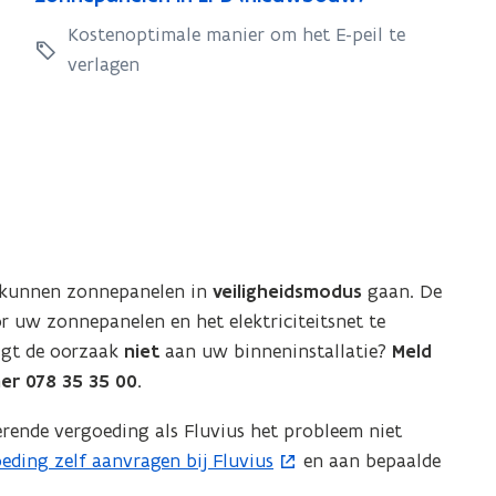
o
e
o
d
i
e
n
Kostenoptimale manier om het E-peil te
v
n
e
j
v
n
verlagen
e
n
n
d
e
e
i
e
e
e
i
n
p
p
t
n
n
v
a
a
b
e
e
v
n
e
n
s
t
e
e
h
e
t
b
l
e
s
l
e
e
e
e
t
e
r
n
r
, kunnen zonnepanelen in
h
veiligheidsmodus
gaan. De
e
n
i
i
d
r uw zonnepanelen en het elektriciteitsnet te
e
r
i
n
n
e
ligt de oorzaak
e
niet
aan uw binneninstallatie?
Meld
i
g
n
E
r
r 078 35 35 00.
r
n
s
P
E
d
p
g
B
P
rende vergoeding als Fluvius het probleem niet
r
e
s
(
B
eding zelf aanvragen bij Fluvius
en aan bepaalde
e
r
n
p
(
m