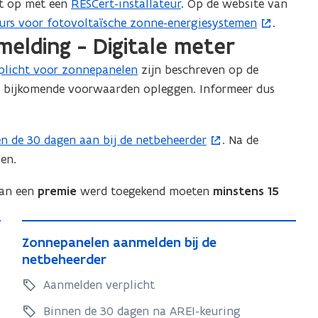
ct op met een
RESCert-installateur
. Op de website van
v
ateurs voor fotovoltaïsche zonne-energiesystemen
.
e
melding - Digitale meter
n
splicht voor zonnepanelen
zijn beschreven op de
s
n bijkomende voorwaarden opleggen. Informeer dus
t
e
r
n de 30 dagen aan bij de netbeheerder
. Na de
)
en.
aan een
premie
werd toegekend moeten
minstens 15
Z
Z
Zonnepanelen aanmelden bij de
o
o
netbeheerder
n
n
Aanmelden verplicht
n
n
e
e
Binnen de 30 dagen na AREI-keuring