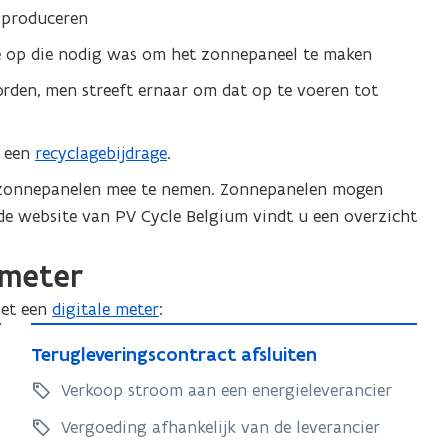
z
t produceren
s
o
v
n
 op die nodig was om het zonnepaneel te maken
a
n
den, men streeft ernaar om dat op te voeren tot
n
e
p
z
a
t een
o
recyclagebijdrage
.
n
n
e zonnepanelen mee te nemen. Zonnepanelen mogen
e
n
e website van PV Cycle Belgium vindt u een overzicht
l
e
e
p
 meter
n
a
n
met een
digitale meter
:
n
a
T
a
e
T
Terugleveringscontract afsluiten
e
f
l
e
s
r
Verkoop stroom aan een energieleverancier
e
r
c
u
n
u
Vergoeding afhankelijk van de leverancier
h
g