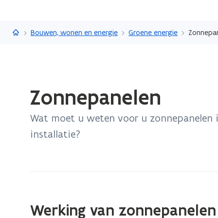
Vlaanderen.be
Bouwen, wonen en energie
Groene energie
Zonnepa
Gedaan
Zonnepanelen
met
laden.
Wat moet u weten voor u zonnepanelen i
U
bevindt
installatie?
zich
op:
Zonnepanelen
Werking van zonnepanelen