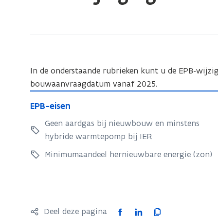
bevindt
zich
op:
EPB-
wijzigingen
In de onderstaande rubrieken kunt u de EPB-wijzi
vanaf
bouwaanvraagdatum vanaf 2025.
2025
E
E
EPB-eisen
P
P
B
Geen aardgas bij nieuwbouw en minstens
B
-
hybride warmtepomp bij IER
-
e
e
Minimumaandeel hernieuwbare energie (zon)
i
i
s
s
e
e
n
n
F
L
K
Deel deze pagina