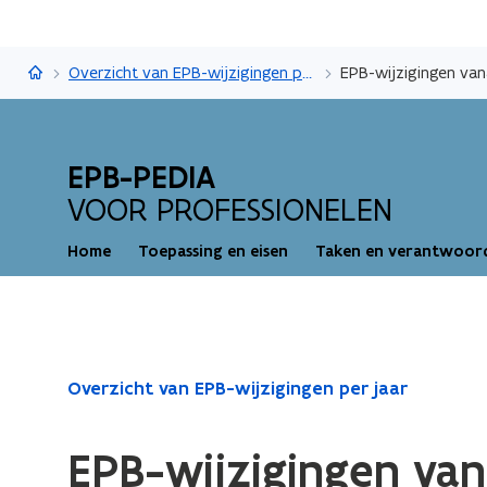
EPB-pedia
Overzicht van EPB-wijzigingen per jaar
EPB-wijzigingen va
EPB-PEDIA
VOOR PROFESSIONELEN
Home
Toepassing en eisen
Taken en verantwoord
Gedaan
Overzicht van EPB-wijzigingen per jaar
met
laden.
EPB-wijzigingen van
U