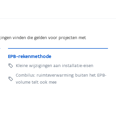
gingen vinden die gelden voor projecten met
E
E
EPB-rekenmethode
P
P
B
Kleine wijzigingen aan installatie-eisen
B
-
-
Combilus: ruimteverwarming buiten het EPB-
r
r
volume telt ook mee
e
e
k
k
e
e
n
n
m
m