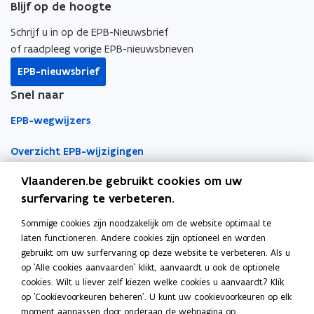
d
Blijf op de hoogte
b
e
e
o
o
d
e
Schrijf u in op de EPB-Nieuwsbrief
p
o
i
r
of raadpleeg vorige EPB-nieuwsbrieven
e
k
n
l
n
EPB-nieuwsbrief
o
o
i
t
Snel naar
p
p
n
i
e
e
k
n
EPB-wegwijzers
n
n
n
n
t
t
a
Overzicht EPB-wijzigingen
i
i
i
a
e
Vlaanderen.be gebruikt cookies om uw
EPB-regelgeving
n
n
r
u
surfervaring te verbeteren.
n
n
k
w
EPB-eisen per jaar
i
i
l
v
Sommige cookies zijn noodzakelijk om de website optimaal te
Werken als EPB-verslaggever
e
e
e
e
laten functioneren. Andere cookies zijn optioneel en worden
u
u
m
n
gebruikt om uw surfervaring op deze website te verbeteren. Als u
Erkenningsvoorwaarden
w
w
b
op 'Alle cookies aanvaarden' klikt, aanvaardt u ook de optionele
s
v
v
o
cookies. Wilt u liever zelf kiezen welke cookies u aanvaardt? Klik
Permanente vorming
t
op 'Cookievoorkeuren beheren'. U kunt uw cookievoorkeuren op elk
e
e
r
e
moment aanpassen door onderaan de webpagina op