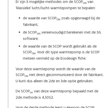
Er zijn 3 mogelijke methodes om de SCOP
van
ON
)
‘klassieke’ lucht/lucht-warmtepompen te bepalen:
de waarde van SCOP
zoals opgevraagd bij de
ON
fabrikant;
de SCOP
vereenvoudigd berekenen met de 3G
ON
software;
de waarde van de SCOP wordt gebruikt als de
SCOP
. Voor dit type warmtepomp is de SCOP
ON
meteen vermeld op de Ecodesign fiche.
Voor deze warmtepomp wordt de waarde van de
SCOP
niet direct gecommuniceerd door de fabrikant.
ON
U kunt dus alleen de 2de en 3de optie gebruiken.
De SCOP
van deze warmtepomp bepaald met de
on
2de methode is 4,5052.
Voor de derde methode leest u gewoon de SCOP