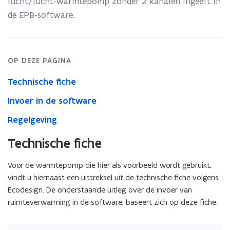
lucht/lucht-warmtepomp zonder 2 kanalen ingeeft in
valt
de EPB-software.
(zonder
2
luchtkanalen)
OP DEZE PAGINA
Technische fiche
Invoer in de software
Regelgeving
Technische fiche
Voor de warmtepomp die hier als voorbeeld wordt gebruikt,
vindt u hiernaast een uittreksel uit de technische fiche volgens
Ecodesign. De onderstaande uitleg over de invoer van
ruimteverwarming in de software, baseert zich op deze fiche.