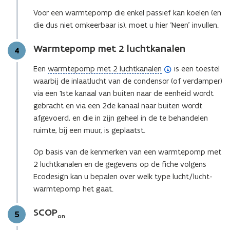
Voor een warmtepomp die enkel passief kan koelen (en
die dus niet omkeerbaar is), moet u hier ‘Neen’ invullen.
Warmtepomp met 2 luchtkanalen
Stap
4
(
Een
warmtepomp met 2 luchtkanalen
is een toestel
o
waarbij de inlaatlucht van de condensor (of verdamper)
p
via een 1ste kanaal van buiten naar de eenheid wordt
e
gebracht en via een 2de kanaal naar buiten wordt
n
afgevoerd, en die in zijn geheel in de te behandelen
d
ruimte, bij een muur, is geplaatst.
e
Op basis van de kenmerken van een warmtepomp met
f
2 luchtkanalen en de gegevens op de fiche volgens
i
Ecodesign kan u bepalen over welk type lucht/lucht-
n
warmtepomp het gaat.
i
t
SCOP
Stap
5
i
on
e