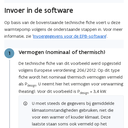
Invoer in de software
Op basis van de bovenstaande technische fiche voert u deze
warmtepomp volgens de onderstaande stappen in. Voor meer
informatie, zie ‘
Invoergegevens voor de EPB-software
’.
Vermogen (nominaal of thermisch)
Stap
1
De technische fiche van dit voorbeeld werd opgesteld
volgens Europese verordening 206/2012. Op dit type
fiche wordt het nominaal thermisch vermogen vermeld
als P
. U neemt hier het vermogen voor verwarming
design
(heating). Voor dit voorbeeld is P
= 3,4 kW.
design
U moet steeds de gegevens bij gemiddelde
klimaatomstandigheden gebruiken, niet die
voor een warmer of kouder klimaat. Deze
laatste staan soms ook vermeld op het