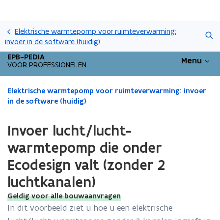
Overslaan
Zoeken
en
Elektrische warmtepomp voor ruimteverwarming:
naar
invoer in de software (huidig)
de
EPB-PEDIA
Menu
inhoud
VOOR PROFESSIONELEN
gaan
Gedaan
Elektrische warmtepomp voor ruimteverwarming: invoer
met
in de software (huidig)
laden.
U
Invoer lucht/lucht-
bevindt
zich
warmtepomp die onder
op:
Ecodesign valt (zonder 2
Invoer
lucht/lucht-
luchtkanalen)
warmtepomp
die
Geldig voor alle bouwaanvragen
onder
In dit voorbeeld ziet u hoe u een elektrische
Ecodesign