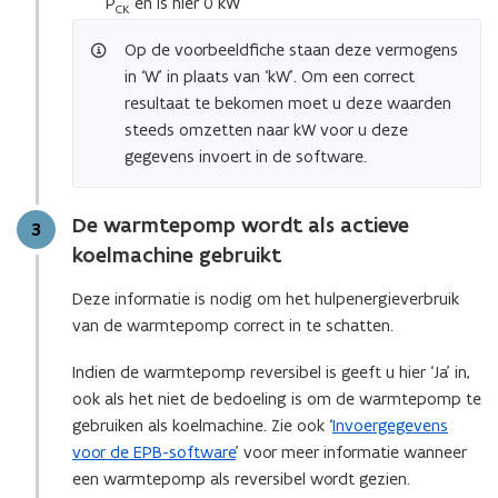
P
en is hier 0 kW
CK
Op de voorbeeldfiche staan deze vermogens
in ‘W’ in plaats van ‘kW’. Om een correct
resultaat te bekomen moet u deze waarden
steeds omzetten naar kW voor u deze
gegevens invoert in de software.
De warmtepomp wordt als actieve
Stap
3
koelmachine gebruikt
Deze informatie is nodig om het hulpenergieverbruik
van de warmtepomp correct in te schatten.
Indien de warmtepomp reversibel is geeft u hier ‘Ja’ in,
ook als het niet de bedoeling is om de warmtepomp te
gebruiken als koelmachine. Zie ook ‘
Invoergegevens
voor de EPB-software
’ voor meer informatie wanneer
een warmtepomp als reversibel wordt gezien.