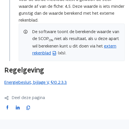
waarde af van de fiche: 4,5. Deze waarde is iets minder
gunstig dan de waarde berekend met het externe
rekenblad.
De software toont de berekende waarde van
de SCOP
niet als resultaat, als u deze apart
ON
wil berekenen kunt u dit doen via het
extern
(
rekenblad
(xls).
E
x
c
Regelgeving
e
l
Energiebesluit, bijlage V, §10.2.3.3
b
e
Deel deze pagina
s
F
L
K
t
a
i
o
a
c
n
p
n
e
k
i