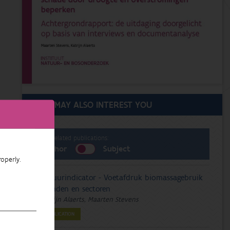
THIS MAY ALSO INTEREST YOU
List related publications:
Author
Subject
operly.
Natuurindicator - Voetafdruk biomassagebruik
- landen en sectoren
Katrijn Alaerts, Maarten Stevens
PUBLICATION