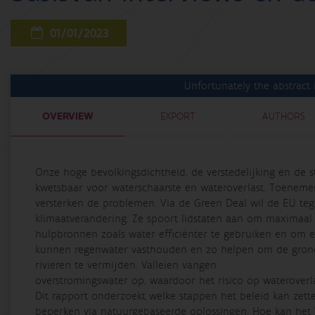
01/01/2023
Unfortunately the abstract i
OVERVIEW
EXPORT
AUTHORS
Onze hoge bevolkingsdichtheid, de verstedelijking en de
kwetsbaar voor waterschaarste en wateroverlast. Toeneme
versterken de problemen. Via de Green Deal wil de EU te
klimaatverandering. Ze spoort lidstaten aan om maximaal
hulpbronnen zoals water efficiënter te gebruiken en om 
kunnen regenwater vasthouden en zo helpen om de grond
rivieren te vermijden. Valleien vangen
overstromingswater op, waardoor het risico op wateroverla
Dit rapport onderzoekt welke stappen het beleid kan zet
beperken via natuurgebaseerde oplossingen. Hoe kan het 