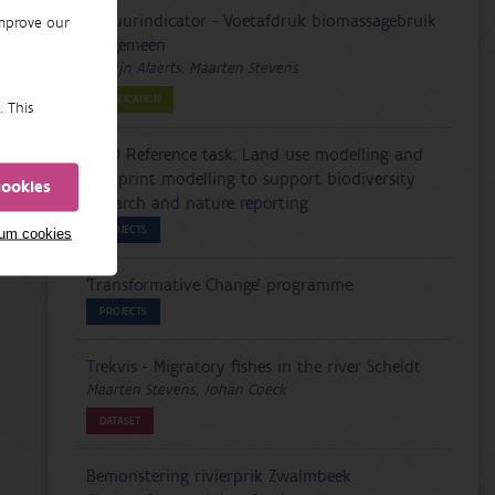
Natuurindicator - Voetafdruk biomassagebruik
improve our
- algemeen
Katrijn Alaerts, Maarten Stevens
PUBLICATION
. This
VITO Reference task: Land use modelling and
footprint modelling to support biodiversity
cookies
research and nature reporting
PROJECTS
mum cookies
'Transformative Change' programme
PROJECTS
Trekvis - Migratory fishes in the river Scheldt
Maarten Stevens, Johan Coeck
DATASET
Bemonstering rivierprik Zwalmbeek