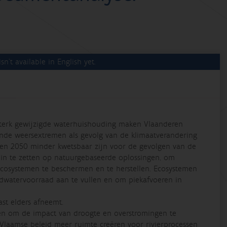
sn't available in English yet.
 sterk gewijzigde waterhuishouding maken Vlaanderen
nde weersextremen als gevolg van de klimaatverandering
gen 2050 minder kwetsbaar zijn voor de gevolgen van de
 in te zetten op natuurgebaseerde oplossingen, om
ecosystemen te beschermen en te herstellen. Ecosystemen
watervoorraad aan te vullen en om piekafvoeren in
st elders afneemt.
ten om de impact van droogte en overstromingen te
Vlaamse beleid meer ruimte creëren voor rivierprocessen