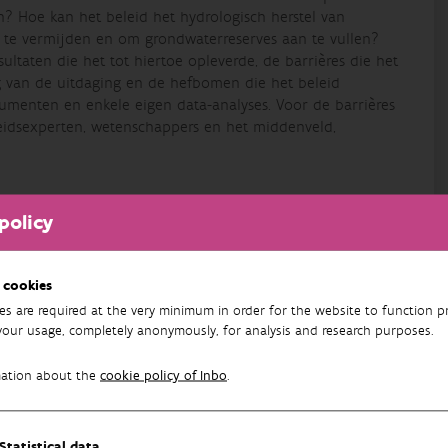
? Hoe kan het beleid het hydrologisch herstel van
en te vermijden en om grondwaterreserves aan te vullen?
ltaten die het tot hiertoe opleverde, de barrières die het
g van de uitdaging en de hefbomen die het beleid
umenten en enkele eigen data-analyses. Voor de barrières
eidsexperten, wetenschappers en het middenveld,
policy
titute for Nature and Forest
 cookies
es are required at the very minimum in order for the website to function pr
your usage, completely anonymously, for analysis and research purposes.
mation about the
cookie policy of Inbo
.
Statistical data