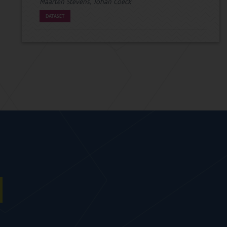
Maarten Stevens, Johan Coeck
DATASET