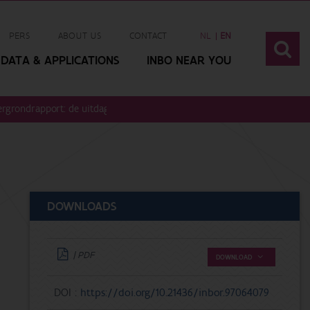
PERS
ABOUT US
CONTACT
NL
EN
DATA & APPLICATIONS
INBO NEAR YOU
ergrondrapport: de uitdaging doorgelicht op basisvan interviews en doc
DOWNLOADS
| PDF
DOWNLOAD
DOI :
https://doi.org/10.21436/inbor.97064079