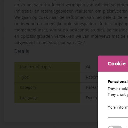
en zo het waterbufferend vermogen van valleien vergroten
infiltratie- en retentiegebieden realiseren om piekafvoer
We gaan op zoek naar de hefbomen van het beleid, de resu
ondervond en mogelijke oplossingspaden. De beschrijvin
momenteel inzet, steunt op bestaande studies, beleidsdoc
en oplossingspaden vertrekken we van interviews met bel
uitgevoerd in het voorjaar van 2022.
Details
Cookie 
Number of pages
64
Type
Reports of Research Ins
Functional
Category
Research
These cooki
They chart 
Language
Dutch
More infor