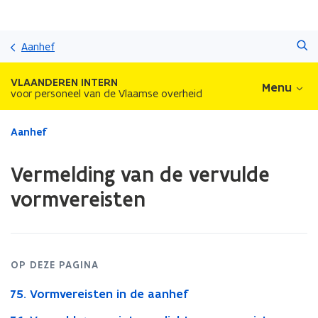
Overslaan
Zoeken
en
Aanhef
naar
de
VLAANDEREN INTERN
Menu
inhoud
voor personeel van de Vlaamse overheid
gaan
Gedaan
Aanhef
met
laden.
Vermelding van de vervulde
U
bevindt
vormvereisten
zich
op:
Vermelding
van
de
OP DEZE PAGINA
vervulde
75. Vormvereisten in de aanhef
vormvereisten