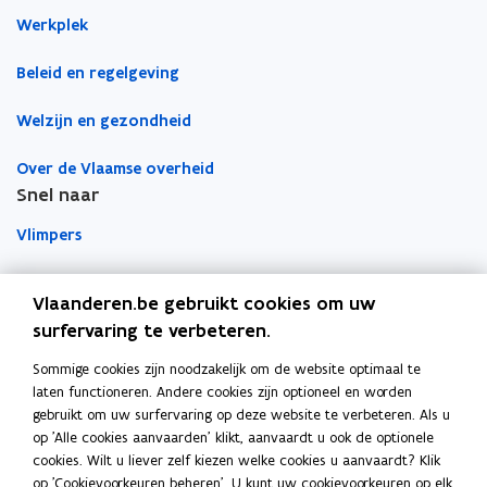
u
n
n
r
Werkplek
w
n
n
k
e
Beleid en regelgeving
i
i
l
-
e
e
e
Welzijn en gezondheid
m
u
u
m
a
w
w
b
Over de Vlaamse overheid
i
v
v
o
Snel naar
l
e
e
r
a
n
n
d
Vlimpers
p
s
s
p
Facilipunt
t
t
Vlaanderen.be gebruikt cookies om uw
l
e
e
surfervaring te verbeteren.
o
i
Orafin
r
r
p
Dit is een website van
c
Sommige cookies zijn noodzakelijk om de website optimaal te
e
a
laten functioneren. Andere cookies zijn optioneel en worden
Agentschap Overheidspersoneel
n
t
gebruikt om uw surfervaring op deze website te verbeteren. Als u
t
i
op 'Alle cookies aanvaarden' klikt, aanvaardt u ook de optionele
Het Facilitair Bedrijf
i
e
cookies. Wilt u liever zelf kiezen welke cookies u aanvaardt? Klik
op 'Cookievoorkeuren beheren'. U kunt uw cookievoorkeuren op elk
n
)