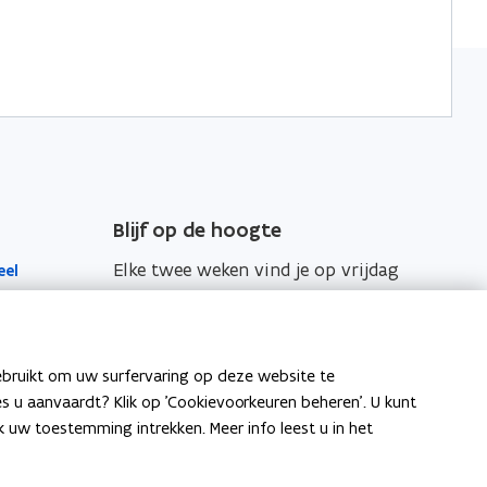
Blijf op de hoogte
Elke twee weken vind je op vrijdag
eel
de nieuwsbrief van Vlaanderen
Intern in je mailbox.
Schrijf je in
ebruikt om uw surfervaring op deze website te
ies u aanvaardt? Klik op 'Cookievoorkeuren beheren'. U kunt
itenlandse
uw toestemming intrekken. Meer info leest u in het