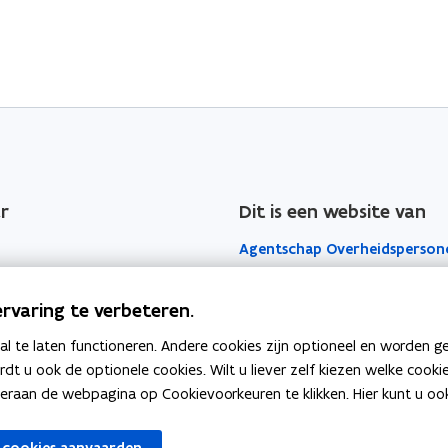
r
Dit is een website van
Agentschap Overheidsperson
Het Facilitair Bedrijf
rvaring te verbeteren.
Digitaal Vlaanderen
 te laten functioneren. Andere cookies zijn optioneel en worden g
ardt u ook de optionele cookies. Wilt u liever zelf kiezen welke cook
Departement Kanselarij en Bu
an de webpagina op Cookievoorkeuren te klikken. Hier kunt u ook 
Zaken
 cookies aanvaarden