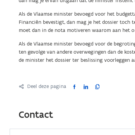
dan mag je ervan uitgaan dat de minister instemt 
i
Als de Vlaamse minister bevoegd voor het budgetta
n
Financiën bevestigt, dan mag je het dossier toch t
n
moet dan in de nota motiveren waarom aan het o
i
e
Als de Vlaamse minister bevoegd voor de begroting
u
ten gevolge van andere overwegingen dan de kosten
w
de minister het dossier ter beslissing voorleggen 
v
e
n
F
L
K
Deel deze pagina
s
a
i
o
t
c
n
p
e
e
k
i
Contact
r
b
e
e
)
o
d
e
o
i
r