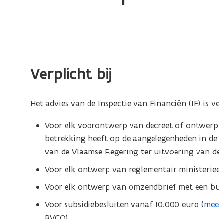
bevindt
zich
op:
Advies
Inspectie
Verplicht bij
van
Financiën
Het advies van de Inspectie van Financiën (IF) is v
Voor elk voorontwerp van decreet of ontwerp 
betrekking heeft op de aangelegenheden in de li
van de Vlaamse Regering ter uitvoering van d
Voor elk ontwerp van reglementair ministeriee
Voor elk ontwerp van omzendbrief met een bu
Voor subsidiebesluiten vanaf 10.000 euro (
mee
(
BVCO).
b