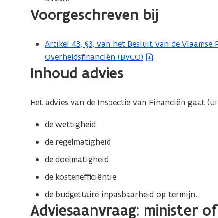
Voorgeschreven bij
e
s
t
Artikel 43, §3, van het Besluit van de Vlaamse
(
a
Overheidsfinanciën (BVCO)
b
n
Inhoud advies
e
d
s
o
t
Het advies van de Inspectie van Financiën gaat (ui
p
a
e
n
de wettigheid
n
d
de regelmatigheid
t
o
i
de doelmatigheid
p
n
e
de kostenefficiëntie
n
n
de budgettaire inpasbaarheid op termijn.
i
t
Adviesaanvraag: minister o
e
i