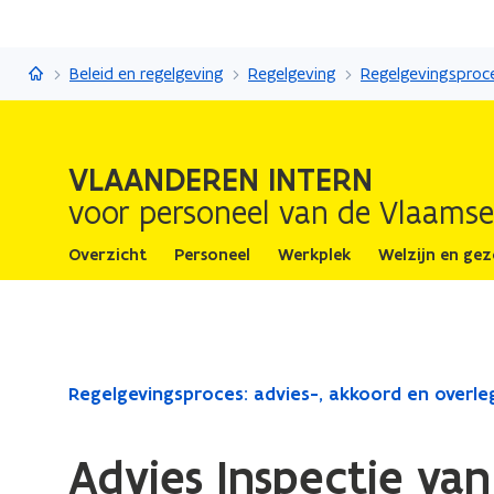
Vlaanderen Intern
Beleid en regelgeving
Regelgeving
VLAANDEREN INTERN
voor personeel van de Vlaamse
Overzicht
Personeel
Werkplek
Welzijn en ge
Gedaan
Regelgevingsproces: advies-, akkoord en overl
met
laden.
Advies Inspectie van
U