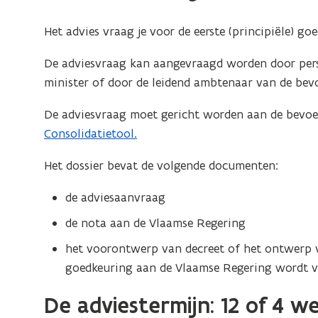
u
n
w
Het advies vraag je voor de eerste (principiële) go
n
v
i
De adviesvraag kan aangevraagd worden door pers
e
e
minister of door de leidend ambtenaar van de bevo
n
u
s
w
De adviesvraag moet gericht worden aan de bevoe
t
v
Consolidatietool.
e
e
r
Het dossier bevat de volgende documenten:
n
)
s
de adviesaanvraag
t
de nota aan de Vlaamse Regering
e
r
het voorontwerp van decreet of het ontwerp v
)
goedkeuring aan de Vlaamse Regering wordt v
De adviestermijn: 12 of 4 