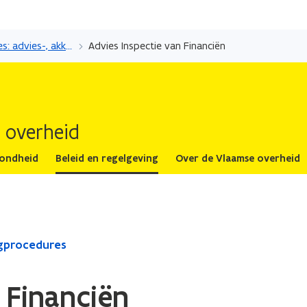
Overslaan
en
Regelgevingsproces: advies-, akkoord en overlegprocedures
Advies Inspectie van Financiën
naar
de
inhoud
gaan
 overheid
zondheid
Beleid en regelgeving
Over de Vlaamse overheid
egprocedures
 Financiën