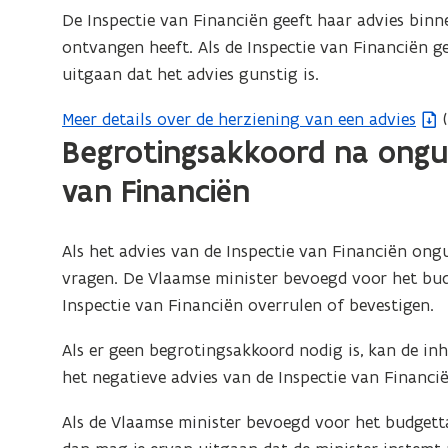
De Inspectie van Financiën geeft haar advies bin
ontvangen heeft. Als de Inspectie van Financiën ge
uitgaan dat het advies gunstig is.
Meer details over de herziening van een advies
(
(
Begrotingsakkoord na ongun
b
e
van Financiën
s
t
Als het advies van de Inspectie van Financiën ong
a
vragen. De Vlaamse minister bevoegd voor het bud
n
Inspectie van Financiën overrulen of bevestigen.
d
o
Als er geen begrotingsakkoord nodig is, kan de in
p
het negatieve advies van de Inspectie van Financi
e
n
Als de Vlaamse minister bevoegd voor het budgett
t