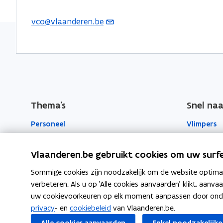
k
n
l
vco@vlaanderen.be
(
o
o
i
o
p
p
n
p
e
e
k
e
n
n
n
n
t
t
a
t
i
i
a
i
Thema's
Snel naa
n
n
r
n
n
n
k
Personeel
Vlimpers
u
i
i
l
w
e
e
e
Werkplek
Facilipunt
Vlaanderen.be gebruikt cookies om uw surfe
e
u
u
m
-
o
Beleid en regelgeving
Orafin
Sommige cookies zijn noodzakelijk om de website optimaal
w
w
b
p
m
verbeteren. Als u op 'Alle cookies aanvaarden' klikt, aanva
v
v
o
Welzijn en gezondheid
e
a
uw cookievoorkeuren op elk moment aanpassen door ondera
e
e
r
n
privacy
- en
cookiebeleid
van Vlaanderen.be.
i
n
n
d
Over de Vlaamse overheid
t
Alle cookies aanvaarden
Enkel noodzakelijke