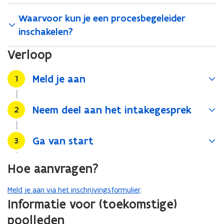
Waarvoor kun je een procesbegeleider
inschakelen?
Verloop
Meld je aan
Stap
1
Neem deel aan het intakegesprek
Stap
2
Ga van start
Stap
3
Hoe aanvragen?
Meld je aan via het inschrijvingsformulier
.
Informatie voor (toekomstige)
poolleden