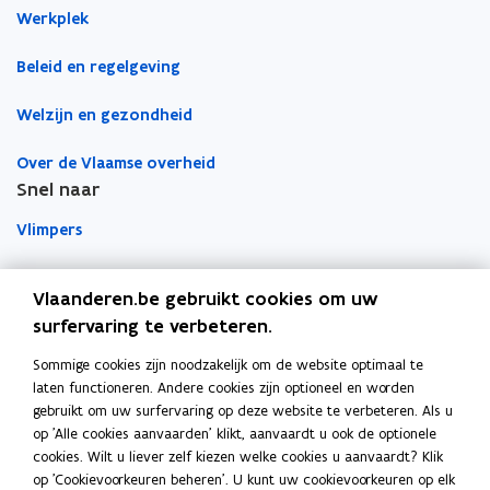
a
t
t
Werkplek
i
e
e
l
Beleid en regelgeving
r
r
a
p
Welzijn en gezondheid
p
Over de Vlaamse overheid
l
Snel naar
i
c
Vlimpers
a
t
Facilipunt
i
Vlaanderen.be gebruikt cookies om uw
e
o
surfervaring te verbeteren.
Orafin
)
p
Dit is een website van
Sommige cookies zijn noodzakelijk om de website optimaal te
e
laten functioneren. Andere cookies zijn optioneel en worden
Agentschap Overheidspersoneel
n
gebruikt om uw surfervaring op deze website te verbeteren. Als u
t
op 'Alle cookies aanvaarden' klikt, aanvaardt u ook de optionele
Het Facilitair Bedrijf
i
cookies. Wilt u liever zelf kiezen welke cookies u aanvaardt? Klik
op 'Cookievoorkeuren beheren'. U kunt uw cookievoorkeuren op elk
n
Digitaal Vlaanderen