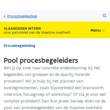
Overslaan
Zoeken
en
Procesbegeleiding
naar
de
VLAANDEREN INTERN
Menu
inhoud
voor personeel van de Vlaamse overheid
gaan
Gedaan
Procesbegeleiding
met
laden.
Pool procesbegeleiders
U
bevindt
Ben jij op zoek naar concrete ondersteuning bij het
zich
begeleiden van groepen en de daarbij horende
op:
processen? Wil je hulp bij het plannen van
Pool
procesbegeleiders
overlegmomenten, zoals bijvoorbeeld een brainstorm,
intervisie, focusgroep of workshop? Of sta je voor een
complex probleem? Dan kun je een beroep doen op de
pool van procesbegeleiders van de Vlaamse overheid.