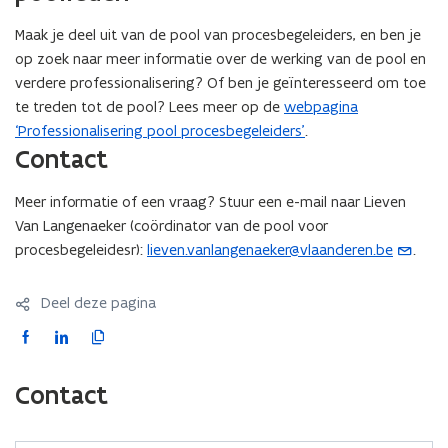
Maak je deel uit van de pool van procesbegeleiders, en ben je
op zoek naar meer informatie over de werking van de pool en
verdere professionalisering? Of ben je geïnteresseerd om toe
te treden tot de pool? Lees meer op de
webpagina
‘Professionalisering pool procesbegeleiders’
.
Contact
Meer informatie of een vraag? Stuur een e-mail naar Lieven
Van Langenaeker (coördinator van de pool voor
procesbegeleidesr):
lieven.vanlangenaeker@vlaanderen.be
.
(
o
p
Deel deze pagina
e
F
L
K
n
a
i
o
t
c
n
p
Contact
i
e
k
i
n
b
e
e
u