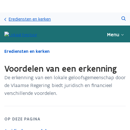
Overslaan
Zoeken
en
Erediensten en kerken
naar
de
Menu
inhoud
gaan
Gedaan
Erediensten en kerken
met
laden.
Voordelen van een erkenning
U
bevindt
De erkenning van een lokale geloofsgemeenschap door
zich
de Vlaamse Regering biedt juridisch en financieel
op:
verschillende voordelen.​
Voordelen
van
een
erkenning
OP DEZE PAGINA