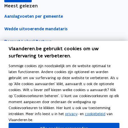
i
i
l
Meest gelezen
e
e
e
Aanslagvoeten per gemeente
u
u
m
w
w
b
Wedde uitvoerende mandataris
v
v
o
e
e
r
Decreet Lokaal Bestuur
n
n
d
Vlaanderen.be gebruikt cookies om uw
s
s
Boekhoudfiches
surfervaring te verbeteren.
t
t
e
e
Sommige cookies zijn noodzakelijk om de website optimaal te
Werk voor je lokaal bestuur
laten functioneren. Andere cookies zijn optioneel en worden
r
r
gebruikt om uw surfervaring op deze website te verbeteren. Als u
Loket Lokale Besturen
op 'Alle cookies aanvaarden' klikt, aanvaardt u ook de optionele
Digitale transformatie
cookies. Wilt u liever zelf kiezen welke cookies u aanvaardt? Klik
op 'Cookievoorkeuren beheren'. U kunt uw cookievoorkeuren op elk
Gemeentehuis van de Toekomst
moment aanpassen door onderaan de webpagina op
Cookievoorkeuren te klikken. Hier kunt u ook uw toestemming
VLOCA: Vlaamse Open City Architectuur
intrekken. Meer info leest u in het
privacy
- en
cookiebeleid
van
Vlaanderen.be.
Open Proces Huis