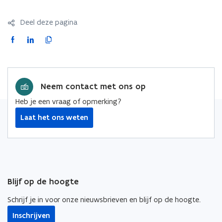
Deel deze pagina
F
L
K
a
i
o
c
n
p
e
k
i
Neem contact met ons op
b
e
e
o
d
e
Heb je een vraag of opmerking?
o
i
r
Laat het ons weten
k
n
l
o
o
i
p
p
n
e
e
k
n
n
n
Blijf op de hoogte
t
t
a
i
i
a
Schrijf je in voor onze nieuwsbrieven en blijf op de hoogte.
n
n
r
Inschrijven
n
n
k