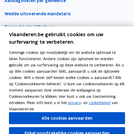
Aanslagvoeten per gemeente
l
n
n
d
a
s
s
Wedde uitvoerende mandataris
p
t
t
p
e
e
Decreet Lokaal Bestuur
l
r
r
Vlaanderen.be gebruikt cookies om uw
i
Boekhoudfiches
surfervaring te verbeteren.
c
a
Sommige cookies zijn noodzakelijk om de website optimaal te
Werk voor je lokaal bestuur
t
laten functioneren. Andere cookies zijn optioneel en worden
i
gebruikt om uw surfervaring op deze website te verbeteren. Als u
Loket Lokale Besturen
op 'Alle cookies aanvaarden' klikt, aanvaardt u ook de optionele
e
Digitale transformatie
cookies. Wilt u liever zelf kiezen welke cookies u aanvaardt? Klik
)
op 'Cookievoorkeuren beheren'. U kunt uw cookievoorkeuren op elk
Gemeentehuis van de Toekomst
moment aanpassen door onderaan de webpagina op
Cookievoorkeuren te klikken. Hier kunt u ook uw toestemming
VLOCA: Vlaamse Open City Architectuur
intrekken. Meer info leest u in het
privacy
- en
cookiebeleid
van
Vlaanderen.be.
Open Proces Huis
Alle cookies aanvaarden
Lokale producten- en dienstencatalogus
Enkel noodzakelijke cookies aanvaarden