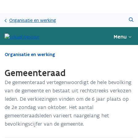
Overslaan
Zoeken
en
Organisatie en werking
naar
de
Menu
inhoud
gaan
Gedaan
Organisatie en werking
met
laden.
Gemeenteraad
U
bevindt
​​De gemeenteraad vertegenwoordigt de hele bevolking
zich
van de gemeente en bestaat uit rechtstreeks verkozen
op:
leden. De verkiezingen vinden om de 6 jaar plaats op
Gemeenteraad
de 2e zondag van oktober. Het aantal
gemeenteraadsleden varieert naargelang het
bevolkingscijfer van de gemeente.​