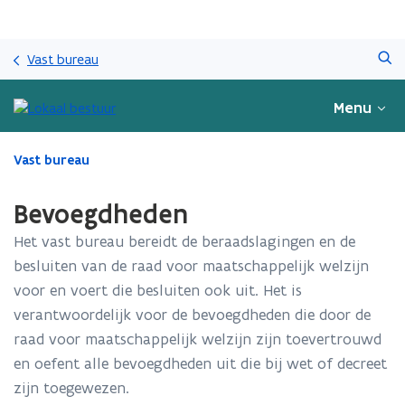
Overslaan
Zoeken
en
Vast bureau
naar
de
Menu
inhoud
gaan
Gedaan
Vast bureau
met
laden.
Bevoegdheden
U
bevindt
Het vast bureau bereidt de beraadslagingen en de
zich
besluiten van de raad voor maatschappelijk welzijn
op:
voor en voert die besluiten ook uit. Het is
Bevoegdheden
verantwoordelijk voor de bevoegdheden die door de
raad voor maatschappelijk welzijn zijn toevertrouwd
en oefent alle bevoegdheden uit die bij wet of decreet
zijn toegewezen.