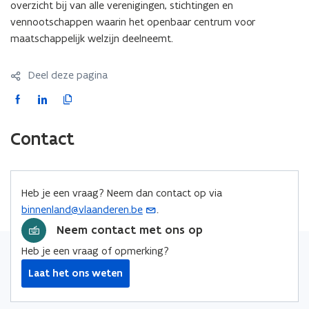
overzicht bij van alle verenigingen, stichtingen en
vennootschappen waarin het openbaar centrum voor
maatschappelijk welzijn deelneemt.
Deel deze pagina
F
L
K
a
i
o
c
n
p
Contact
e
k
i
b
e
e
o
d
e
Heb je een vraag? Neem dan contact op via
o
i
r
binnenland@vlaanderen.be
.
(
k
n
l
o
Neem contact met ons op
o
o
i
p
p
p
n
Heb je een vraag of opmerking?
e
e
e
k
Laat het ons weten
n
n
n
n
t
t
t
a