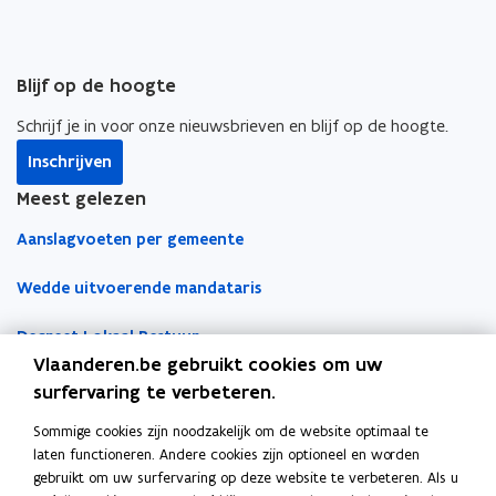
i
i
i
a
n
n
n
r
u
n
n
k
w
Blijf op de hoogte
i
i
l
e
e
e
e
Schrijf je in voor onze nieuwsbrieven en blijf op de hoogte.
-
u
u
m
m
Inschrijven
w
w
b
a
v
v
o
Meest gelezen
i
e
e
r
Aanslagvoeten per gemeente
l
n
n
d
a
s
s
Wedde uitvoerende mandataris
p
t
t
p
e
e
Decreet Lokaal Bestuur
l
r
r
Vlaanderen.be gebruikt cookies om uw
i
Boekhoudfiches
surfervaring te verbeteren.
c
a
Sommige cookies zijn noodzakelijk om de website optimaal te
Werk voor je lokaal bestuur
t
laten functioneren. Andere cookies zijn optioneel en worden
i
gebruikt om uw surfervaring op deze website te verbeteren. Als u
Loket Lokale Besturen