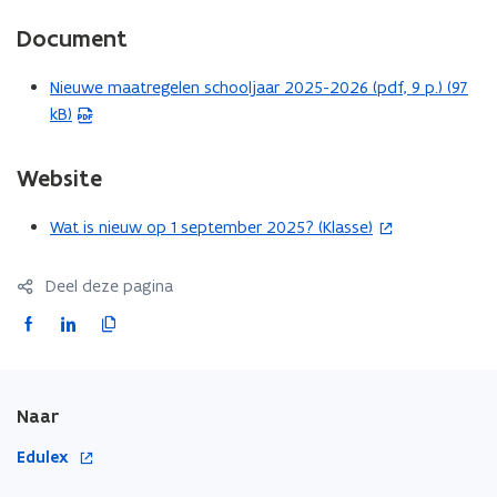
Document
Nieuwe maatregelen schooljaar 2025-2026 (pdf, 9 p.) (97
(
kB)
P
D
F
Website
b
e
Wat is nieuw op 1 september 2025? (Klasse)
(
s
o
t
p
Deel deze pagina
a
e
F
L
K
n
n
a
i
o
d
t
c
n
p
o
i
e
k
i
p
n
Naar
b
e
e
e
n
o
d
e
o
Edulex
n
i
o
i
r
p
t
e