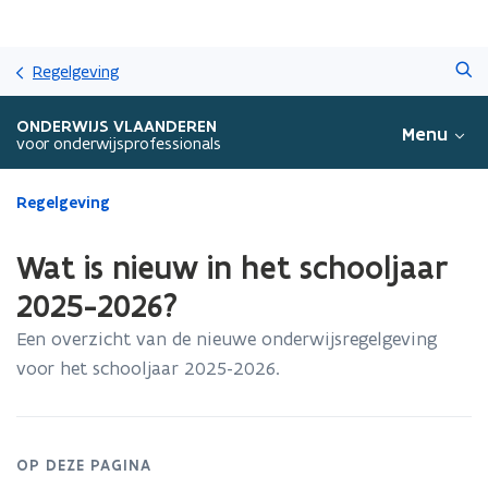
Overslaan
Zoeken
en
Regelgeving
naar
de
ONDERWIJS VLAANDEREN
Menu
inhoud
voor onderwijsprofessionals
gaan
Gedaan
Regelgeving
met
laden.
Wat is nieuw in het schooljaar
U
bevindt
2025-2026?
zich
Een overzicht van de nieuwe onderwijsregelgeving
op:
Wat
voor het schooljaar 2025-2026.
is
nieuw
in
het
OP DEZE PAGINA
schooljaar