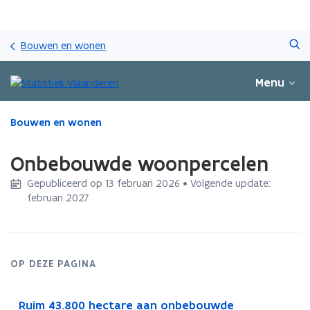
Overslaan
Zoeken
en
Bouwen en wonen
naar
de
Menu
inhoud
gaan
Gedaan
Bouwen en wonen
met
laden.
Onbebouwde woonpercelen
U
bevindt
Gepubliceerd op 13 februari 2026 • Volgende update:
zich
februari 2027
op:
Onbebouwde
woonpercelen
OP DEZE PAGINA
Ruim 43.800 hectare aan onbebouwde