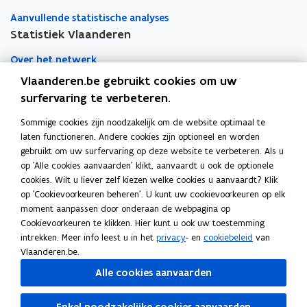
Aanvullende statistische analyses
Statistiek Vlaanderen
Over het netwerk
Vlaanderen.be gebruikt cookies om uw
Academische samenwerking
surfervaring te verbeteren.
Nieuws
Sommige cookies zijn noodzakelijk om de website optimaal te
laten functioneren. Andere cookies zijn optioneel en worden
Evenementen
gebruikt om uw surfervaring op deze website te verbeteren. Als u
op 'Alle cookies aanvaarden' klikt, aanvaardt u ook de optionele
Contact
cookies. Wilt u liever zelf kiezen welke cookies u aanvaardt? Klik
op 'Cookievoorkeuren beheren'. U kunt uw cookievoorkeuren op elk
moment aanpassen door onderaan de webpagina op
Pers
Cookievoorkeuren te klikken. Hier kunt u ook uw toestemming
intrekken. Meer info leest u in het
privacy
- en
cookiebeleid
van
Vlaanderen.be.
Volg Statistiek Vlaanderen op
Alle cookies aanvaarden
opent in nieuw venster
Facebook
opent in nieuw venster
X