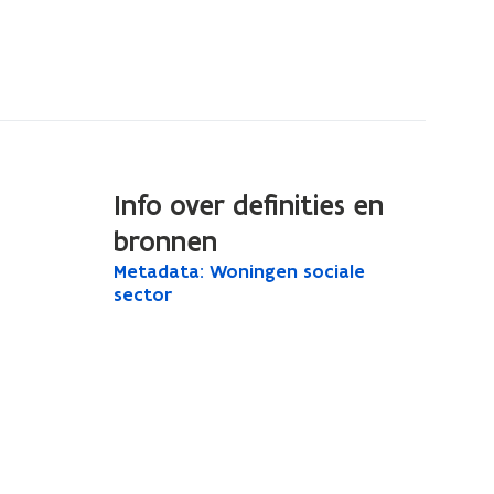
Info over definities en
bronnen
M
Metadata: Woningen sociale
M
e
sector
e
t
t
a
a
d
a
d
t
a
a
t
:
W
a