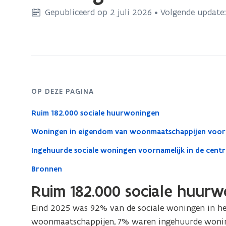
bevindt
Gepubliceerd op 2 juli 2026 • Volgende update:
zich
op:
Woningen
sociale
sector
OP DEZE PAGINA
Ruim 182.000 sociale huurwoningen
Woningen in eigendom van woonmaatschappijen voora
Ingehuurde sociale woningen voornamelijk in de cent
Bronnen
Ruim 182.000 sociale huur
Eind 2025 was 92% van de sociale woningen in h
woonmaatschappijen, 7% waren ingehuurde wonin