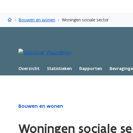
Statistiek Vlaanderen
Bouwen en wonen
Woningen sociale sector
Overzicht
Statistieken
Rapporten
Bevraging
Gedaan
Bouwen en wonen
met
laden.
Woningen sociale se
U