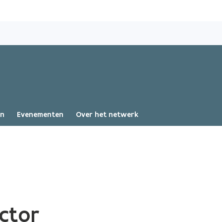
Overslaan
en
naar
de
inhoud
gaan
en
Evenementen
Over het netwerk
ctor