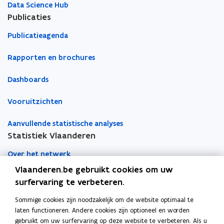
s
s
Data Science Hub
t
t
Publicaties
e
e
Publicatieagenda
r
r
Rapporten en brochures
Dashboards
Vooruitzichten
Aanvullende statistische analyses
Statistiek Vlaanderen
Over het netwerk
Vlaanderen.be gebruikt cookies om uw
Academische samenwerking
surfervaring te verbeteren.
Nieuws
Sommige cookies zijn noodzakelijk om de website optimaal te
laten functioneren. Andere cookies zijn optioneel en worden
Evenementen
gebruikt om uw surfervaring op deze website te verbeteren. Als u