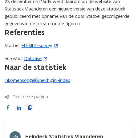
23 december om 15u15 werd daarom op de website van
Statistiek Vlaanderen een nieuwe versie van deze statistiek
gepubliceerd met opname van de door Statbel gecorrigeerde
gegevens in de tekst en in de figuren.
Referenties
Statbel:
EU-SILC-survey
(
o
Eurostat:
Datbase
(
p
Naar de statistiek
o
e
p
n
Inkomensongelijkheid: gini-index
e
t
n
i
t
Deel deze pagina
n
i
n
F
L
K
n
i
a
i
o
n
e
c
n
p
i
u
e
k
i
e
w
Helpdesk Statistiek Vlaanderen
b
e
e