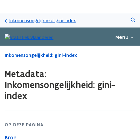
Overslaan
Zoeken
en
Inkomensongelijkheid: gini-index
naar
de
Menu
inhoud
gaan
Gedaan
Inkomensongelijkheid: gini-index
met
laden.
Metadata:
U
bevindt
Inkomensongelijkheid: gini-
zich
index
op:
Metadata:
Inkomensongelijkheid:
gini-
index
OP DEZE PAGINA
Bron