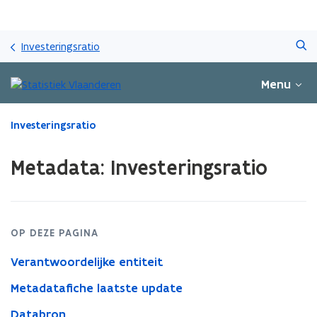
Overslaan
Zoeken
en
Investeringsratio
naar
de
Menu
inhoud
gaan
Gedaan
Investeringsratio
met
laden.
Metadata: Investeringsratio
U
bevindt
zich
op:
Metadata:
OP DEZE PAGINA
Investeringsratio
Verantwoordelijke entiteit
Metadatafiche laatste update
Databron