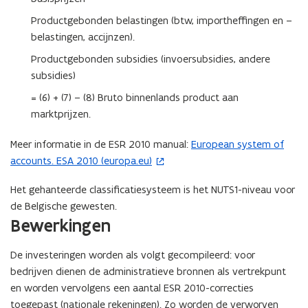
Productgebonden belastingen (btw, importheffingen en –
belastingen, accijnzen).
Productgebonden subsidies (invoersubsidies, andere
subsidies)
= (6) + (7) – (8) Bruto binnenlands product aan
marktprijzen.
Meer informatie in de ESR 2010 manual:
European system of
(
accounts. ESA 2010 (europa.eu)
o
p
Het gehanteerde classificatiesysteem is het NUTS1-niveau voor
e
de Belgische gewesten.
n
Bewerkingen
t
i
De investeringen worden als volgt gecompileerd: voor
n
bedrijven dienen de administratieve bronnen als vertrekpunt
n
en worden vervolgens een aantal ESR 2010-correcties
i
toegepast (nationale rekeningen). Zo worden de verworven