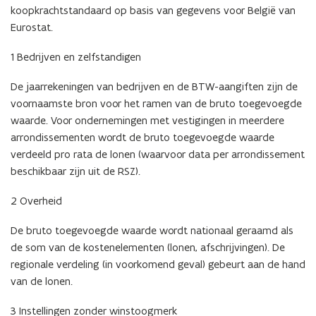
e
koopkrachtstandaard op basis van gegevens voor België van
n
Eurostat.
t
i
1 Bedrijven en zelfstandigen
n
De jaarrekeningen van bedrijven en de BTW-aangiften zijn de
n
voornaamste bron voor het ramen van de bruto toegevoegde
i
waarde. Voor ondernemingen met vestigingen in meerdere
e
arrondissementen wordt de bruto toegevoegde waarde
u
verdeeld pro rata de lonen (waarvoor data per arrondissement
w
beschikbaar zijn uit de RSZ).
v
e
2 Overheid
n
s
De bruto toegevoegde waarde wordt nationaal geraamd als
t
de som van de kostenelementen (lonen, afschrijvingen). De
e
regionale verdeling (in voorkomend geval) gebeurt aan de hand
r
van de lonen.
)
3 Instellingen zonder winstoogmerk