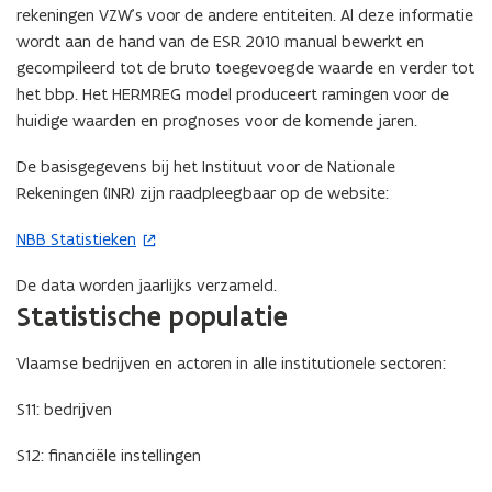
rekeningen VZW’s voor de andere entiteiten. Al deze informatie
wordt aan de hand van de ESR 2010 manual bewerkt en
gecompileerd tot de bruto toegevoegde waarde en verder tot
het bbp. Het HERMREG model produceert ramingen voor de
huidige waarden en prognoses voor de komende jaren.
De basisgegevens bij het Instituut voor de Nationale
Rekeningen (INR) zijn raadpleegbaar op de website:
NBB Statistieken
(
o
De data worden jaarlijks verzameld.
p
Statistische populatie
e
n
Vlaamse bedrijven en actoren in alle institutionele sectoren:
t
i
S11: bedrijven
n
n
S12: financiële instellingen
i