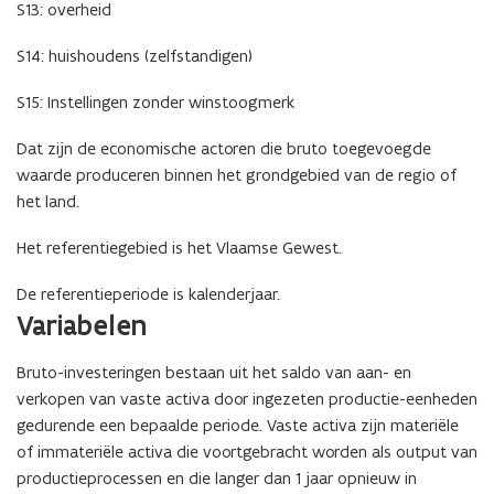
S13: overheid
e
u
S14: huishoudens (zelfstandigen)
w
v
S15: Instellingen zonder winstoogmerk
e
n
Dat zijn de economische actoren die bruto toegevoegde
s
waarde produceren binnen het grondgebied van de regio of
t
het land.
e
Het referentiegebied is het Vlaamse Gewest.
r
)
De referentieperiode is kalenderjaar.
Variabelen
Bruto-investeringen bestaan uit het saldo van aan- en
verkopen van vaste activa door ingezeten productie-eenheden
gedurende een bepaalde periode. Vaste activa zijn materiële
of immateriële activa die voortgebracht worden als output van
productieprocessen en die langer dan 1 jaar opnieuw in