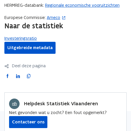
HERMREG-databank:
Regionale economische vooruitzichten
e
n
Europese Commissie:
Ameco
(
t
Naar de statistiek
o
i
p
n
Investeringsratio
e
n
n
Uitgebreide metadata
i
t
e
i
u
Deel deze pagina
n
w
n
F
L
K
v
i
a
i
o
e
e
c
n
p
n
u
e
k
i
s
w
Helpdesk Statistiek Vlaanderen
b
e
e
t
v
o
d
e
e
Niet gevonden wat u zocht? Een fout opgemerkt?
e
o
i
r
r
Contacteer ons
n
k
n
l
)
s