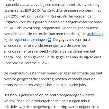
e
materiële vaste activa bij een overname niet als investering
u
gezien in het ESR 2010. Aangekochte terreinen worden in het
w
ESR 2010 niet als investering gezien. Verder worden de
v
uitgaven voor (zelf geproduceerde en aangekochte) software
e
en O&O als investering aangemerkt. Voor een gedetailleerd
n
overzicht van alle correcties kan men terecht bij de
toelichting
(
s
bij de regionale rekeningen
. De gegevens van multi-
P
t
arrondissementele ondernemingen worden over de
D
e
arrondissementen verdeeld volgens de verdeling van het
F
r
aantal jobs, zoals gekend uit de gegevens van de Rijksdienst
b
)
voor Sociale Zekerheid (RSZ).
e
s
De overheidsinvesteringen waarover geen informatie bestaat
t
over de geografische spreiding worden verdeeld over de
a
arrondissementen volgens het aantal publieke jobs.
n
d
Het bbp is gebaseerd op de bruto toegevoegde waarde,
o
waarbij finaal de productgebonden belastingen minus
p
subsidies worden toegevoegd. Het bbp wordt uitgedrukt in