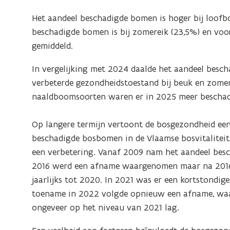
p
e
Het aandeel beschadigde bomen is hoger bij loofb
n
beschadigde bomen is bij zomereik (23,5%) en voor
d
gemiddeld.
e
In vergelijking met 2024 daalde het aandeel besc
f
verbeterde gezondheidstoestand bij beuk en zomer
i
naaldboomsoorten waren er in 2025 meer bescha
n
i
Op langere termijn vertoont de bosgezondheid een
t
beschadigde bosbomen in de Vlaamse bosvitaliteit
i
een verbetering. Vanaf 2009 nam het aandeel besc
e
2016 werd een afname waargenomen maar na 2016 
)
jaarlijks tot 2020. In 2021 was er een kortstondi
toename in 2022 volgde opnieuw een afname, waa
ongeveer op het niveau van 2021 lag.