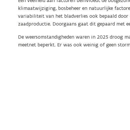
Een veelheid aan factoren beïnvloedt de bosgezond
klimaatwijziging, bosbeheer en natuurlijke factor
variabiliteit van het bladverlies ook bepaald door
zaadproductie. Doorgaans gaat dit gepaard met e
De weersomstandigheden waren in 2025 droog maar
meetnet beperkt. Er was ook weinig of geen stor