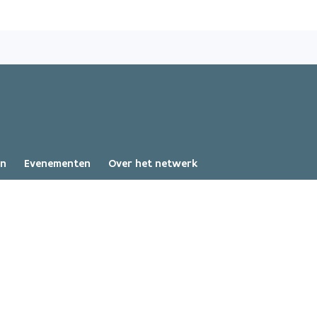
Overslaan
en
naar
de
inhoud
gaan
en
Evenementen
Over het netwerk