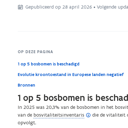
bevindt
Gepubliceerd op 28 april 2026 • Volgende upda
zich
op:
Bosvitaliteitsindex
OP DEZE PAGINA
1 op 5 bosbomen is beschadigd
Evolutie kroontoestand in Europese landen negatief
Bronnen
1 op 5 bosbomen is beschad
I
n 2025 was 20,3% van de bosbomen in het bosvital
(
van de
bosvitaliteitsinventaris
die de vitalitei
o
opvolgt.