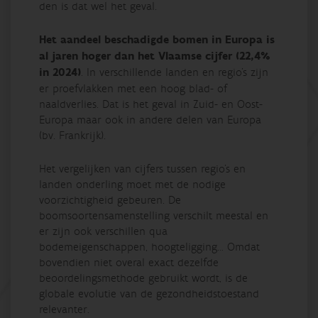
den is dat wel het geval.
Het aandeel beschadigde bomen in Europa is
al jaren hoger dan het Vlaamse cijfer (22,4%
in 2024)
. In verschillende landen en regio’s zijn
er proefvlakken met een hoog blad- of
naaldverlies. Dat is het geval in Zuid- en Oost-
Europa maar ook in andere delen van Europa
(bv. Frankrijk).
Het vergelijken van cijfers tussen regio’s en
landen onderling moet met de nodige
voorzichtigheid gebeuren. De
boomsoortensamenstelling verschilt meestal en
er zijn ook verschillen qua
bodemeigenschappen, hoogteligging… Omdat
bovendien niet overal exact dezelfde
beoordelingsmethode gebruikt wordt, is de
globale evolutie van de gezondheidstoestand
relevanter.