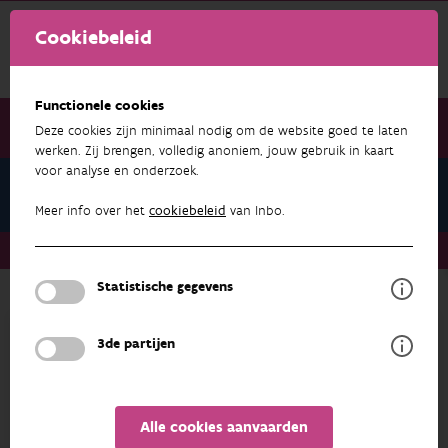
Cookiebeleid
Functionele cookies
Deze cookies zijn minimaal nodig om de website goed te laten
werken. Zij brengen, volledig anoniem, jouw gebruik in kaart
voor analyse en onderzoek.
Natuurindicatoren
Meer info over het
cookiebeleid
van Inbo.
Natuurindicatoren
Aandeel beschadigde bosbomen
Statistische gegevens
Terug naar overzicht
OVERZICHT
METADATA
3de partijen
Aandeel beschadigde
Alle cookies aanvaarden