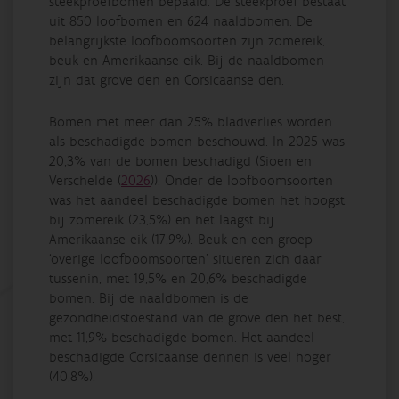
steekproefbomen bepaald. De steekproef bestaat
uit 850 loofbomen en 624 naaldbomen. De
belangrijkste loofboomsoorten zijn zomereik,
beuk en Amerikaanse eik. Bij de naaldbomen
zijn dat grove den en Corsicaanse den.
Bomen met meer dan 25% bladverlies worden
als beschadigde bomen beschouwd. In 2025 was
20,3% van de bomen beschadigd (
Sioen en
Verschelde (
2026
)
). Onder de loofboomsoorten
was het aandeel beschadigde bomen het hoogst
bij zomereik (23,5%) en het laagst bij
Amerikaanse eik (17,9%). Beuk en een groep
‘overige loofboomsoorten’ situeren zich daar
tussenin, met 19,5% en 20,6% beschadigde
bomen. Bij de naaldbomen is de
gezondheidstoestand van de grove den het best,
met 11,9% beschadigde bomen. Het aandeel
beschadigde Corsicaanse dennen is veel hoger
(40,8%).