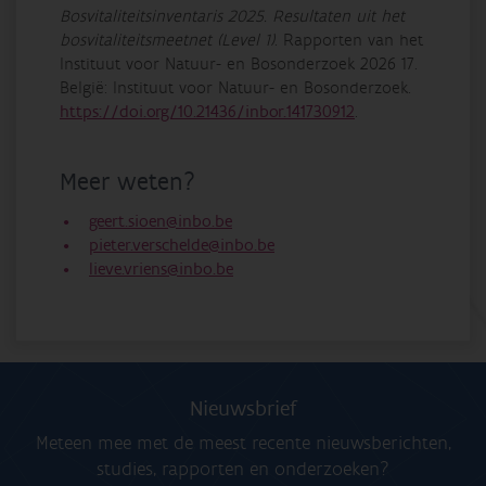
Bosvitaliteitsinventaris 2025. Resultaten uit het
bosvitaliteitsmeetnet (Level 1)
. Rapporten van het
Instituut voor Natuur- en Bosonderzoek 2026 17.
Belgi
ë
: Instituut voor Natuur- en Bosonderzoek.
https://doi.org/10.21436/inbor.141730912
.
Meer weten?
geert.sioen@inbo.be
pieter.verschelde@inbo.be
lieve.vriens@inbo.be
Nieuwsbrief
Meteen mee met de meest recente nieuwsberichten,
studies, rapporten en onderzoeken?