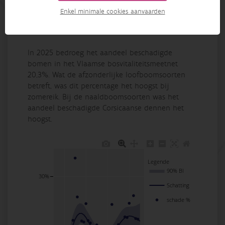
bosbomen
Enkel minimale cookies aanvaarden
Publicatiedatum: 28/04/2026
In 2025 bedroeg het aandeel beschadigde
bomen in het Vlaamse bosvitaliteitsmeetnet
20,3%. Wat de afzonderlijke loofboomsoorten
betreft, was dit percentage het hoogst bij
zomereik. Bij de naaldboomsoorten was het
aandeel beschadigde Corsicaanse dennen het
hoogst.
Legende
90% BI
30%
Schatting
schade %