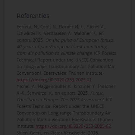
Referenties
Ferretti, M., Cools N., Dörner M.-L., Michel A.,
Schwärzel K., Verstraeten A., Waldner P., en
editors. 2025.
On the pulse of European forests.
40 years of pan-European forest monitoring:
from air pollution to climate change.
ICP Forests
Technical Report under the UNECE Convention
on Long-range Transboundary Air Pollution (Air
Convention). Eberswalde: Thünen Institute.
https://doi.org/10.3220/253-2025-21
.
Michel, A., Haggenmüller K., Kirchner T., Prescher
A.-K., Schwärzel K., en editors. 2025.
Forest
Condition in Europe: The 2025 Assessment.
ICP
Forests Technical Report under the UNECE
Convention on Long-range Transboundary Air
Pollution (Air Convention). Eberswalde: Thünen
Institute.
https://doi.org/10.3220/253-2025-62
.
Sioen, Geert, en Pieter Verschelde. 2026.