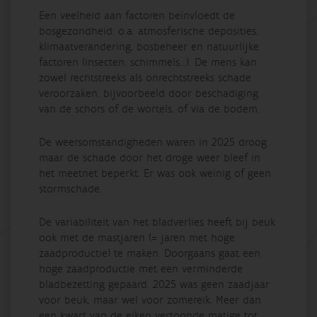
Een veelheid aan factoren beïnvloedt de
bosgezondheid: o.a. atmosferische deposities,
klimaatverandering, bosbeheer en natuurlijke
factoren (insecten, schimmels…). De mens kan
zowel rechtstreeks als onrechtstreeks schade
veroorzaken, bijvoorbeeld door beschadiging
van de schors of de wortels, of via de bodem.
De weersomstandigheden waren in 2025 droog
maar de schade door het droge weer bleef in
het meetnet beperkt. Er was ook weinig of geen
stormschade.
De variabiliteit van het bladverlies heeft bij beuk
ook met de mastjaren (= jaren met hoge
zaadproductie) te maken. Doorgaans gaat een
hoge zaadproductie met een verminderde
bladbezetting gepaard. 2025 was geen zaadjaar
voor beuk, maar wel voor zomereik. Meer dan
een kwart van de eiken vertoonde matige tot