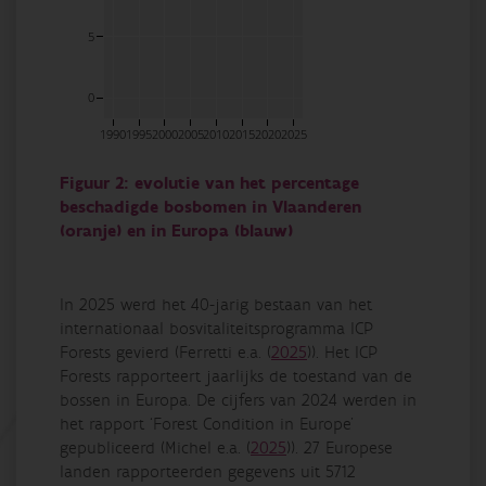
5
0
1990
1995
2000
2005
2010
2015
2020
2025
Figuur 2: evolutie van het percentage
beschadigde bosbomen in Vlaanderen
(oranje) en in Europa (blauw)
In 2025 werd het 40-jarig bestaan van het
internationaal bosvitaliteitsprogramma ICP
Forests gevierd (
Ferretti e.a. (
2025
)
). Het ICP
Forests rapporteert jaarlijks de toestand van de
bossen in Europa. De cijfers van 2024 werden in
het rapport ‘Forest Condition in Europe’
gepubliceerd (
Michel e.a. (
2025
)
). 27 Europese
landen rapporteerden gegevens uit 5712