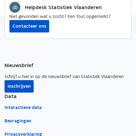
d
d
Helpdesk Statistiek Vlaanderen
a
a
t
Niet gevonden wat u zocht? Een fout opgemerkt?
t
a
a
:
Contacteer ons
:
P
e
P
r
e
s
r
o
s
n
o
e
Nieuwsbrief
n
n
e
w
Schrijf u hier in op de nieuwsbrief van Statistiek Vlaanderen
n
a
Inschrijven
w
g
a
e
Data
n
g
s
e
Interactieve data
-
n
p
s
Bevragingen
e
-
r
p
s
Privacyverklaring