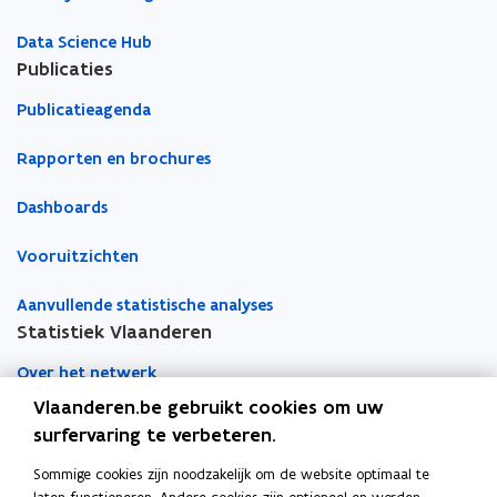
e
o
r
n
Data Science Hub
s
e
Publicaties
n
o
k
n
Publicatieagenda
i
e
l
n
Rapporten en brochures
o
k
m
i
e
Dashboards
l
t
o
e
Vooruitzichten
m
r
e
Aanvullende statistische analyses
t
Statistiek Vlaanderen
e
r
Over het netwerk
Vlaanderen.be gebruikt cookies om uw
Academische samenwerking
surfervaring te verbeteren.
Nieuws
Sommige cookies zijn noodzakelijk om de website optimaal te