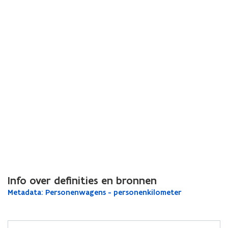
Info over definities en bronnen
M
Metadata: Personenwagens - personenkilometer
M
e
e
t
t
a
a