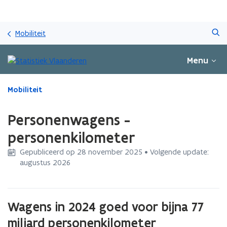
Overslaan
Zoeken
en
Mobiliteit
naar
de
Menu
inhoud
gaan
Gedaan
Mobiliteit
met
laden.
Personenwagens -
U
bevindt
personenkilometer
zich
Gepubliceerd op 28 november 2025 • Volgende update:
op:
augustus 2026
Personenwagens
-
personenkilometer
Wagens in 2024 goed voor bijna 77
miljard personenkilometer