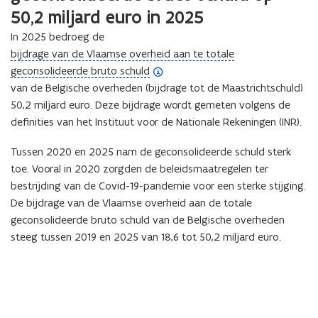
50,2 miljard euro in 2025
In 2025 bedroeg de
(
bijdrage van de Vlaamse overheid aan te totale
o
geconsolideerde bruto schuld
p
van de Belgische overheden (bijdrage tot de Maastrichtschuld)
e
50,2 miljard euro. Deze bijdrage wordt gemeten volgens de
n
definities van het Instituut voor de Nationale Rekeningen (INR).
d
Tussen 2020 en 2025 nam de geconsolideerde schuld sterk
e
toe. Vooral in 2020 zorgden de beleidsmaatregelen ter
f
bestrijding van de Covid-19-pandemie voor een sterke stijging.
i
De bijdrage van de Vlaamse overheid aan de totale
n
geconsolideerde bruto schuld van de Belgische overheden
i
steeg tussen 2019 en 2025 van 18,6 tot 50,2 miljard euro.
t
i
e
)