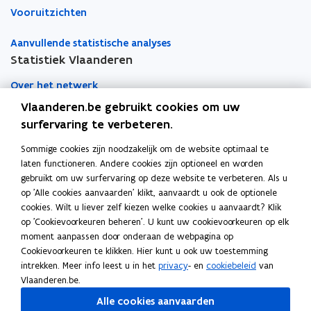
s
e
Vooruitzichten
e
r
o
h
Aanvullende statistische analyses
e
v
i
Statistiek Vlaanderen
e
d
r
Over het netwerk
h
e
Vlaanderen.be gebruikt cookies om uw
Academische samenwerking
i
surfervaring te verbeteren.
d
Nieuws
Sommige cookies zijn noodzakelijk om de website optimaal te
laten functioneren. Andere cookies zijn optioneel en worden
Evenementen
gebruikt om uw surfervaring op deze website te verbeteren. Als u
op 'Alle cookies aanvaarden' klikt, aanvaardt u ook de optionele
Contact
cookies. Wilt u liever zelf kiezen welke cookies u aanvaardt? Klik
op 'Cookievoorkeuren beheren'. U kunt uw cookievoorkeuren op elk
moment aanpassen door onderaan de webpagina op
Pers
Cookievoorkeuren te klikken. Hier kunt u ook uw toestemming
intrekken. Meer info leest u in het
privacy
- en
cookiebeleid
van
Vlaanderen.be.
Volg Statistiek Vlaanderen op
Alle cookies aanvaarden
opent in nieuw venster
Facebook