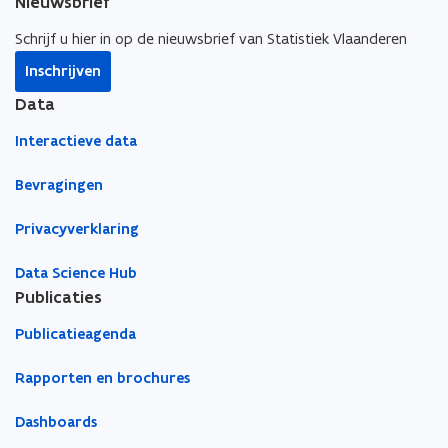
o
Nieuwsbrief
h
h
r
t
s
l
u
u
e
o
i
Schrijf u hier in op de nieuwsbrief van Statistiek Vlaanderen
l
l
r
l
d
d
d
Inschrijven
i
e
d
e
Data
r
e
d
e
Interactieve data
e
r
s
d
Bevragingen
c
e
h
s
u
Privacyverklaring
c
l
h
d
Data Science Hub
u
V
Publicaties
l
l
a
d
Publicatieagenda
a
V
m
l
Rapporten en brochures
s
a
e
a
o
Dashboards
m
v