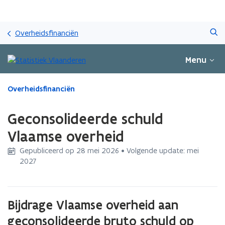
Overslaan
Zoeken
en
Overheidsfinanciën
naar
de
Menu
inhoud
gaan
Gedaan
Overheidsfinanciën
met
laden.
Geconsolideerde schuld
U
bevindt
Vlaamse overheid
zich
Gepubliceerd op 28 mei 2026 • Volgende update: mei
op:
2027
Geconsolideerde
schuld
Vlaamse
overheid
Bijdrage Vlaamse overheid aan
geconsolideerde bruto schuld op