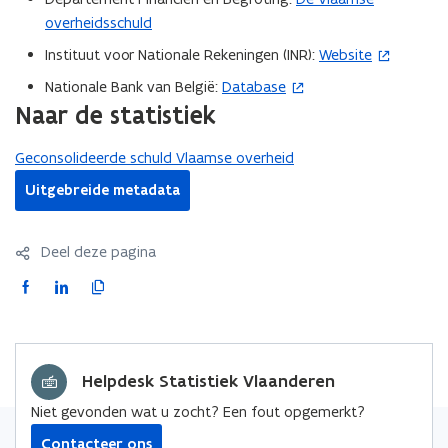
overheidsschuld
Instituut voor Nationale Rekeningen (INR):
Website
(
o
Nationale Bank van België:
Database
(
p
Naar de statistiek
o
e
p
n
Geconsolideerde schuld Vlaamse overheid
e
t
n
Uitgebreide metadata
i
t
n
i
n
Deel deze pagina
n
i
n
F
L
K
e
i
a
i
o
u
e
c
n
p
w
u
e
k
i
v
w
Helpdesk Statistiek Vlaanderen
b
e
e
e
v
o
d
e
Niet gevonden wat u zocht? Een fout opgemerkt?
n
e
o
i
r
s
Contacteer ons
n