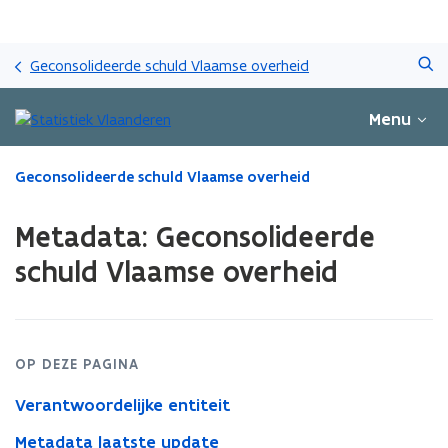
Overslaan
Zoeken
en
Geconsolideerde schuld Vlaamse overheid
naar
de
Menu
inhoud
gaan
Gedaan
Geconsolideerde schuld Vlaamse overheid
met
laden.
Metadata: Geconsolideerde
U
bevindt
schuld Vlaamse overheid
zich
op:
Metadata:
Geconsolideerde
schuld
OP DEZE PAGINA
Vlaamse
Verantwoordelijke entiteit
overheid
Metadata laatste update