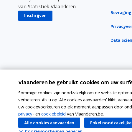
van Statistiek Vlaanderen
Bevraging
Inschrijven
Privacyver
Data Scie
Vlaanderen.be gebruikt cookies om uw surfe
Sommige cookies zijn noodzakelijk om de website optimaal
verbeteren. Als u op 'Alle cookies aanvaarden' klikt, aanva
uw cookievoorkeuren op elk moment aanpassen door ondera
Volg Statistiek Vlaanderen op
privacy
- en
cookiebeleid
van Vlaanderen.be.
opent in nieuw venster
opent in nieuw venster
opent in nieuw venster
Facebook
X
Linkedin
Alle cookies aanvaarden
Enkel noodzakelijke
Cookievoorkeuren beheren