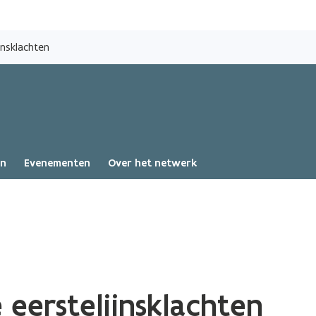
Overslaan
en
jnsklachten
naar
de
inhoud
gaan
en
Evenementen
Over het netwerk
 eerstelijnsklachten