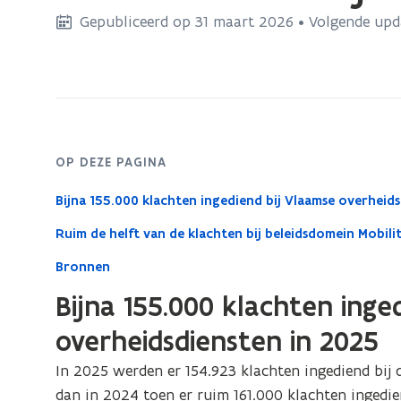
bevindt
Gepubliceerd op 31 maart 2026 • Volgende upd
zich
op:
Aantal
ontvankelijke
eerstelijnsklachten
OP DEZE PAGINA
Bijna 155.000 klachten ingediend bij Vlaamse overheids
Ruim de helft van de klachten bij beleidsdomein Mobilit
Bronnen
Bijna 155.000 klachten inge
overheidsdiensten in 2025
In 2025 werden er
154.923
klachten ingediend bij
dan in 2024 toen er ruim 161.000 klachten ingedie