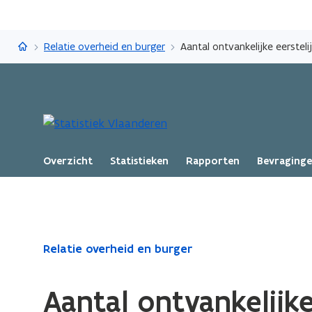
Statistiek Vlaanderen
Relatie overheid en burger
Aantal ontvankelijke eersteli
Overzicht
Statistieken
Rapporten
Bevraging
Gedaan
Relatie overheid en burger
met
laden.
Aantal ontvankelijke
U