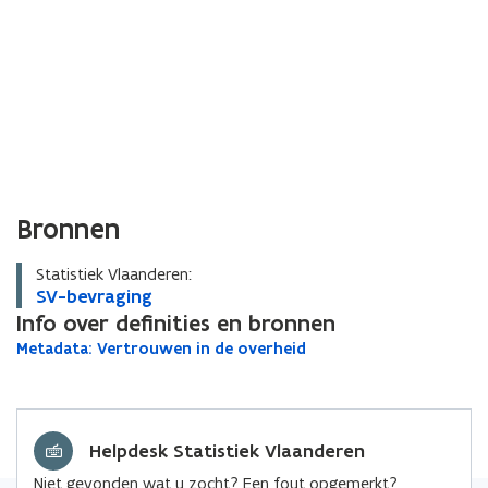
Bronnen
Statistiek Vlaanderen:
S
SV-bevraging
S
V
Info over definities en bronnen
V
-
-
M
Metadata: Vertrouwen in de overheid
M
b
b
e
e
e
e
t
t
v
a
v
a
d
r
r
d
Helpdesk Statistiek Vlaanderen
a
a
a
a
t
g
g
Niet gevonden wat u zocht? Een fout opgemerkt?
t