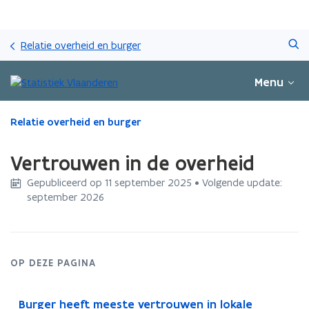
Overslaan
Zoeken
en
Relatie overheid en burger
naar
de
Menu
inhoud
gaan
Gedaan
Relatie overheid en burger
met
laden.
Vertrouwen in de overheid
U
bevindt
Gepubliceerd op 11 september 2025 • Volgende update:
zich
september 2026
op:
Vertrouwen
in
de
OP DEZE PAGINA
overheid
Burger heeft meeste vertrouwen in lokale