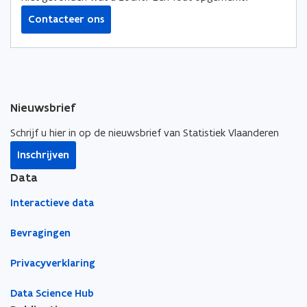
a
i
i
a
:
Contacteer ons
n
n
:
V
g
g
e
V
r
e
t
r
r
t
o
r
u
Nieuwsbrief
o
w
u
e
Schrijf u hier in op de nieuwsbrief van Statistiek Vlaanderen
w
n
Inschrijven
e
i
n
n
Data
d
i
e
n
Interactieve data
o
d
v
e
Bevragingen
e
o
r
v
h
Privacyverklaring
e
e
r
i
Data Science Hub
h
d