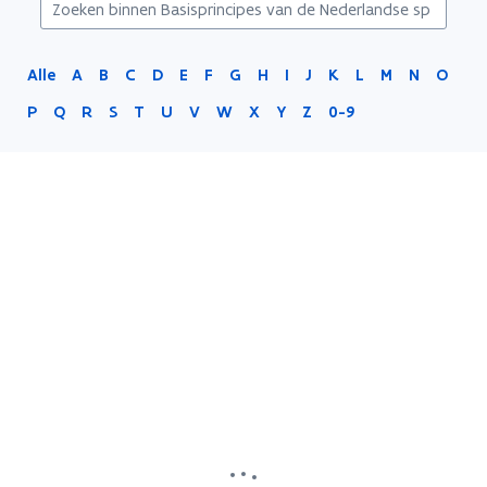
Alle
A
B
C
D
E
F
G
H
I
J
K
L
M
N
O
P
Q
R
S
T
U
V
W
X
Y
Z
0-9