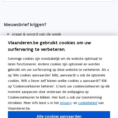
Nieuwsbrief krijgen?
vraag & woord van de week
Vlaanderen.be gebruikt cookies om uw
wekelijks in je mailbox
surfervaring te verbeteren.
Schrijf je in
Sommige cookies zijn noodzakelijk om de website optimaal te
Thema's
laten functioneren. Andere cookies zijn optioneel en worden
Taaladviezen
gebruikt om uw surfervaring op deze website te verbeteren. Als u
op 'Alle cookies aanvaarden' klikt, aanvaardt u ook de optionele
Spellingregels
cookies. Wilt u liever zelf kiezen welke cookies u aanvaardt? Klik
op 'Cookievoorkeuren beheren'. U kunt uw cookievoorkeuren op elk
moment aanpassen door onderaan de webpagina op
Tips voor duidelijke taal
Cookievoorkeuren te klikken. Hier kunt u ook uw toestemming
Bekijk ook
intrekken. Meer info leest u in het
privacy
- en
cookiebeleid
van
Spellingtests
Vlaanderen.be.
Alle cookies aanvaarden