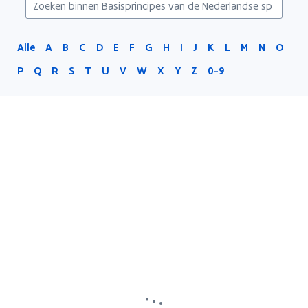
Alle
A
B
C
D
E
F
G
H
I
J
K
L
M
N
O
P
Q
R
S
T
U
V
W
X
Y
Z
0-9