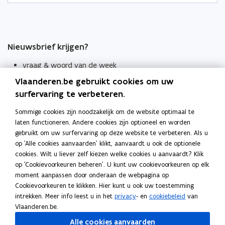
Nieuwsbrief krijgen?
vraag & woord van de week
Vlaanderen.be gebruikt cookies om uw
wekelijks in je mailbox
surfervaring te verbeteren.
Schrijf je in
Sommige cookies zijn noodzakelijk om de website optimaal te
Thema's
laten functioneren. Andere cookies zijn optioneel en worden
Taaladviezen
gebruikt om uw surfervaring op deze website te verbeteren. Als u
op 'Alle cookies aanvaarden' klikt, aanvaardt u ook de optionele
Spellingregels
cookies. Wilt u liever zelf kiezen welke cookies u aanvaardt? Klik
op 'Cookievoorkeuren beheren'. U kunt uw cookievoorkeuren op elk
moment aanpassen door onderaan de webpagina op
Tips voor duidelijke taal
Cookievoorkeuren te klikken. Hier kunt u ook uw toestemming
Bekijk ook
intrekken. Meer info leest u in het
privacy
- en
cookiebeleid
van
Spellingtests
Vlaanderen.be.
Alle cookies aanvaarden