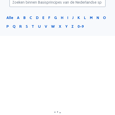
Alle
A
B
C
D
E
F
G
H
I
J
K
L
M
N
O
P
Q
R
S
T
U
V
W
X
Y
Z
0-9