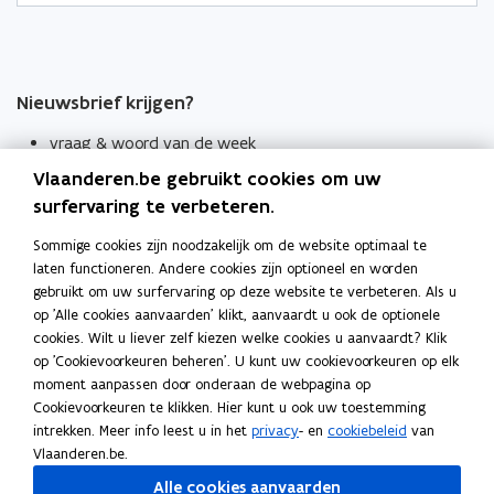
Nieuwsbrief krijgen?
vraag & woord van de week
Vlaanderen.be gebruikt cookies om uw
wekelijks in je mailbox
surfervaring te verbeteren.
Schrijf je in
Sommige cookies zijn noodzakelijk om de website optimaal te
Thema's
laten functioneren. Andere cookies zijn optioneel en worden
Taaladviezen
gebruikt om uw surfervaring op deze website te verbeteren. Als u
op 'Alle cookies aanvaarden' klikt, aanvaardt u ook de optionele
Spellingregels
cookies. Wilt u liever zelf kiezen welke cookies u aanvaardt? Klik
op 'Cookievoorkeuren beheren'. U kunt uw cookievoorkeuren op elk
moment aanpassen door onderaan de webpagina op
Tips voor duidelijke taal
Cookievoorkeuren te klikken. Hier kunt u ook uw toestemming
Bekijk ook
intrekken. Meer info leest u in het
privacy
- en
cookiebeleid
van
Spellingtests
Vlaanderen.be.
Alle cookies aanvaarden