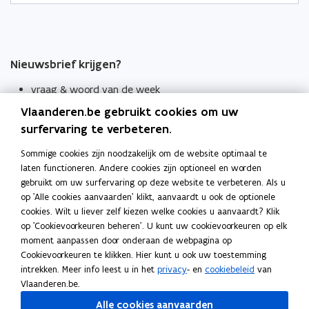
Nieuwsbrief krijgen?
vraag & woord van de week
Vlaanderen.be gebruikt cookies om uw
wekelijks in je mailbox
surfervaring te verbeteren.
Schrijf je in
Sommige cookies zijn noodzakelijk om de website optimaal te
Thema's
laten functioneren. Andere cookies zijn optioneel en worden
Taaladviezen
gebruikt om uw surfervaring op deze website te verbeteren. Als u
op 'Alle cookies aanvaarden' klikt, aanvaardt u ook de optionele
Spellingregels
cookies. Wilt u liever zelf kiezen welke cookies u aanvaardt? Klik
op 'Cookievoorkeuren beheren'. U kunt uw cookievoorkeuren op elk
moment aanpassen door onderaan de webpagina op
Tips voor duidelijke taal
Cookievoorkeuren te klikken. Hier kunt u ook uw toestemming
Bekijk ook
intrekken. Meer info leest u in het
privacy
- en
cookiebeleid
van
Spellingtests
Vlaanderen.be.
Alle cookies aanvaarden