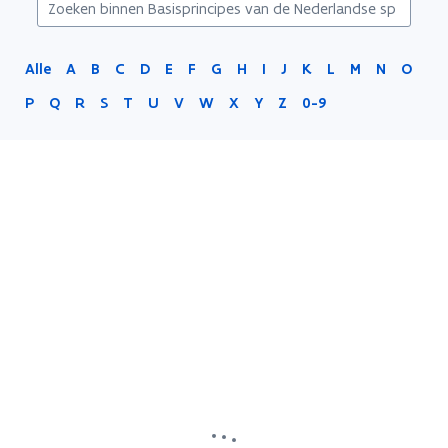
Alle
A
B
C
D
E
F
G
H
I
J
K
L
M
N
O
P
Q
R
S
T
U
V
W
X
Y
Z
0-9