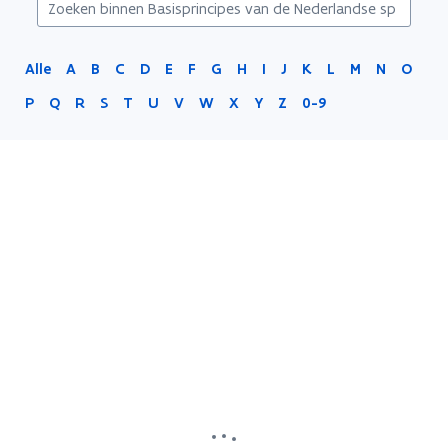
Alle
A
B
C
D
E
F
G
H
I
J
K
L
M
N
O
P
Q
R
S
T
U
V
W
X
Y
Z
0-9