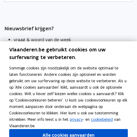
Nieuwsbrief krijgen?
vraag & woord van de week
Vlaanderen.be gebruikt cookies om uw
wekelijks in je mailbox
surfervaring te verbeteren.
Schrijf je in
Sommige cookies zijn noodzakelijk om de website optimaal te
Thema's
laten functioneren. Andere cookies zijn optioneel en worden
Taaladviezen
gebruikt om uw surfervaring op deze website te verbeteren. Als u
op 'Alle cookies aanvaarden' klikt, aanvaardt u ook de optionele
Spellingregels
cookies. Wilt u liever zelf kiezen welke cookies u aanvaardt? Klik
op 'Cookievoorkeuren beheren'. U kunt uw cookievoorkeuren op elk
moment aanpassen door onderaan de webpagina op
Tips voor duidelijke taal
Cookievoorkeuren te klikken. Hier kunt u ook uw toestemming
Bekijk ook
intrekken. Meer info leest u in het
privacy
- en
cookiebeleid
van
Spellingtests
Vlaanderen.be.
Alle cookies aanvaarden