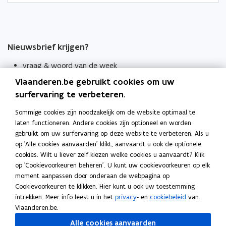
Nieuwsbrief krijgen?
vraag & woord van de week
Vlaanderen.be gebruikt cookies om uw
wekelijks in je mailbox
surfervaring te verbeteren.
Schrijf je in
Sommige cookies zijn noodzakelijk om de website optimaal te
Thema's
laten functioneren. Andere cookies zijn optioneel en worden
Taaladviezen
gebruikt om uw surfervaring op deze website te verbeteren. Als u
op 'Alle cookies aanvaarden' klikt, aanvaardt u ook de optionele
Spellingregels
cookies. Wilt u liever zelf kiezen welke cookies u aanvaardt? Klik
op 'Cookievoorkeuren beheren'. U kunt uw cookievoorkeuren op elk
moment aanpassen door onderaan de webpagina op
Tips voor duidelijke taal
Cookievoorkeuren te klikken. Hier kunt u ook uw toestemming
Bekijk ook
intrekken. Meer info leest u in het
privacy
- en
cookiebeleid
van
Spellingtests
Vlaanderen.be.
Alle cookies aanvaarden