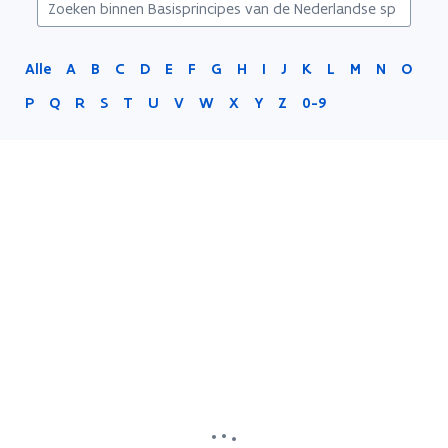
Alle
A
B
C
D
E
F
G
H
I
J
K
L
M
N
O
P
Q
R
S
T
U
V
W
X
Y
Z
0-9