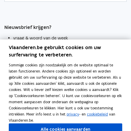
Nieuwsbrief krijgen?
vraag & woord van de week
Vlaanderen.be gebruikt cookies om uw
wekelijks in je mailbox
surfervaring te verbeteren.
Schrijf je in
Sommige cookies zijn noodzakelijk om de website optimaal te
Thema's
laten functioneren. Andere cookies zijn optioneel en worden
Taaladviezen
gebruikt om uw surfervaring op deze website te verbeteren. Als u
op 'Alle cookies aanvaarden' klikt, aanvaardt u ook de optionele
Spellingregels
cookies. Wilt u liever zelf kiezen welke cookies u aanvaardt? Klik
op 'Cookievoorkeuren beheren'. U kunt uw cookievoorkeuren op elk
moment aanpassen door onderaan de webpagina op
Tips voor duidelijke taal
Cookievoorkeuren te klikken. Hier kunt u ook uw toestemming
Bekijk ook
intrekken. Meer info leest u in het
privacy
- en
cookiebeleid
van
Spellingtests
Vlaanderen.be.
Alle cookies aanvaarden