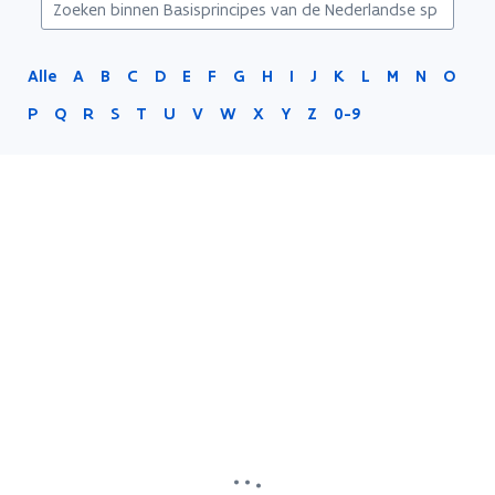
Alle
A
B
C
D
E
F
G
H
I
J
K
L
M
N
O
P
Q
R
S
T
U
V
W
X
Y
Z
0-9