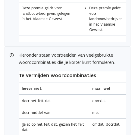
Deze premie geldt voor
Deze premie geldt
landbouwbedrijven, gelegen
voor
in het Vlaamse Gewest.
landbouwbedrijven
in het Vlaamse
Gewest.
(Scroll
(Scroll
Hieronder staan voorbeelden van veelgebruikte
links)
rechts)
woordcombinaties die je korter kunt formuleren.
Te vermijden woordcombinaties
liever niet
maar wel
door het feit dat
doordat
door middel van
met
gelet op het feit dat, gezien het feit
omdat, doordat
dat