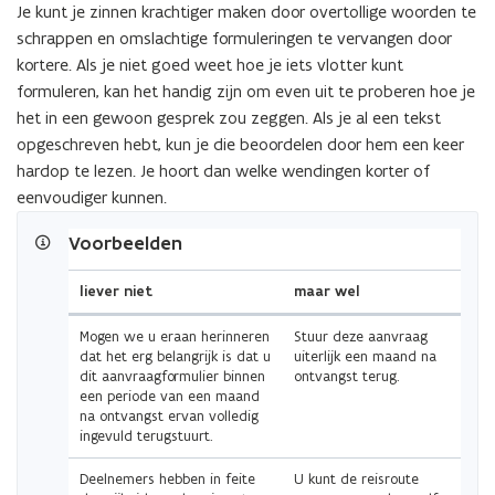
Je kunt je zinnen krachtiger maken door overtollige woorden te
schrappen en omslachtige formuleringen te vervangen door
kortere. Als je niet goed weet hoe je iets vlotter kunt
formuleren, kan het handig zijn om even uit te proberen hoe je
het in een gewoon gesprek zou zeggen. Als je al een tekst
opgeschreven hebt, kun je die beoordelen door hem een keer
hardop te lezen. Je hoort dan welke wendingen korter of
eenvoudiger kunnen.
(Scroll
(Scroll
Voorbeelden
links)
rechts)
liever niet
maar wel
Mogen we u eraan herinneren
Stuur deze aanvraag
dat het erg belangrijk is dat u
uiterlijk een maand na
dit aanvraagformulier binnen
ontvangst terug.
een periode van een maand
na ontvangst ervan volledig
ingevuld terugstuurt.
Deelnemers hebben in feite
U kunt de reisroute