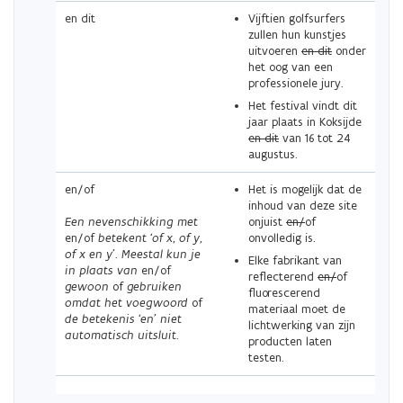
en dit
Vijftien golfsurfers
zullen hun kunstjes
uitvoeren
en dit
onder
het oog van een
professionele jury.
Het festival vindt dit
jaar plaats in Koksijde
en dit
van 16 tot 24
augustus.
en/of
Het is mogelijk dat de
inhoud van deze site
Een nevenschikking met
onjuist
en/
of
en/of
betekent ‘of x, of y,
onvolledig is.
of x en y’. Meestal kun je
Elke fabrikant van
in plaats van
en/of
reflecterend
en/
of
gewoon
of
gebruiken
fluorescerend
omdat het voegwoord
of
materiaal moet de
de betekenis ‘en’ niet
lichtwerking van zijn
automatisch uitsluit.
producten laten
testen.