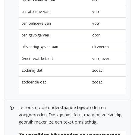
ter attentie van
voor
ten behoeve van
voor
ten gevolge van
door
uitvoering geven aan
uitvoeren
(voor) wat betreft
voor, over
zodanig dat
zodat
zodoende dat
zodat
(Scroll
(Scroll
Let ook op de onderstaande bijwoorden en
links)
rechts)
voegwoorden. Die zijn niet fout, maar bij veelvuldig
gebruik maken ze een tekst omslachtig.