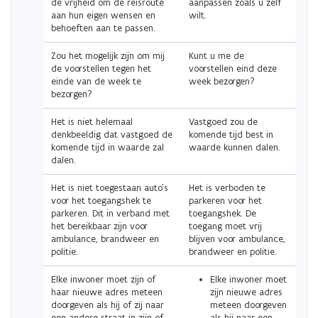
de vrijheid om de reisroute
aanpassen zoals u zelf
aan hun eigen wensen en
wilt.
behoeften aan te passen.
Zou het mogelijk zijn om mij
Kunt u me de
de voorstellen tegen het
voorstellen eind deze
einde van de week te
week bezorgen?
bezorgen?
Het is niet helemaal
Vastgoed zou de
denkbeeldig dat vastgoed de
komende tijd best in
komende tijd in waarde zal
waarde kunnen dalen.
dalen.
Het is niet toegestaan auto’s
Het is verboden te
voor het toegangshek te
parkeren voor het
parkeren. Dit in verband met
toegangshek. De
het bereikbaar zijn voor
toegang moet vrij
ambulance, brandweer en
blijven voor ambulance,
politie.
brandweer en politie.
Elke inwoner moet zijn of
Elke inwoner moet
haar nieuwe adres meteen
zijn nieuwe adres
doorgeven als hij of zij naar
meteen doorgeven
een andere straat in zijn of
als hij naar een