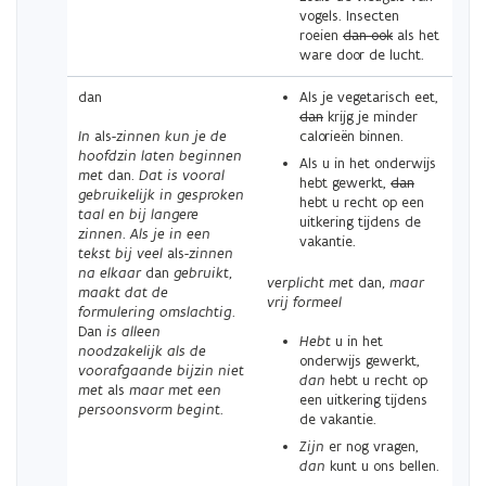
vogels. Insecten
roeien
dan ook
als het
ware door de lucht.
dan
Als je vegetarisch eet,
dan
krijg je minder
In
als
-zinnen kun je de
calorieën binnen.
hoofdzin laten beginnen
Als u in het onderwijs
met
dan.
Dat is vooral
hebt gewerkt,
dan
gebruikelijk in gesproken
hebt u recht op een
taal en bij langere
uitkering tijdens de
zinnen. Als je in een
vakantie.
tekst bij veel
als
-zinnen
na elkaar
dan
gebruikt,
verplicht met
dan
, maar
maakt dat de
vrij formeel
formulering omslachtig.
Dan
is alleen
Hebt
u in het
noodzakelijk als de
onderwijs gewerkt,
voorafgaande bijzin niet
dan
hebt u recht op
met
als
maar met een
een uitkering tijdens
persoonsvorm begint.
de vakantie.
Zijn
er nog vragen,
dan
kunt u ons bellen.