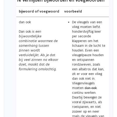
Te vermijden bijwoorden en voegwoorden
bijwoord of voegwoord
voorbeeld
dan ook
De vleugels van een
vlieg moeten liefst
Dan ook
is een
honderdvijftig keer
bijwoordelijke
per seconde
combinatie waarmee de
klapperen om het
samenhang tussen
lichaam in de lucht te
zinnen wordt
houden. Even een
verduidelijkt. Als je dat
vleugelpauze houden
bij veel zinnen na elkaar
en ontspannen
doet, maakt dat de
rondzweven, zoals
formulering omslachtig.
een albatros dat kan,
zit er voor een vlieg
dan ook niet in.
Vliegenvleugels
moeten
dan ook
continu werken.
Daarbij bewegen ze
vooral zijwaarts, als
roeispanen, en niet
zozeer op en neer
zoals de vleugels van