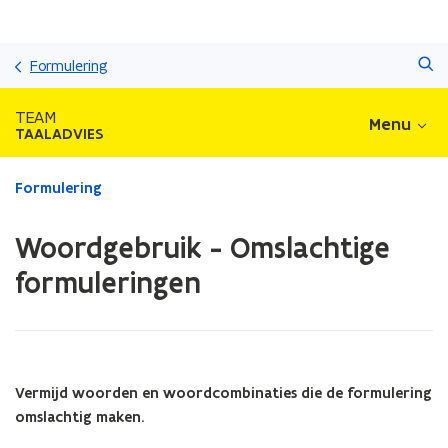
Overslaan
Zoeken
en
Formulering
naar
de
TEAM
Menu
inhoud
TAALADVIES
gaan
Gedaan
Formulering
met
laden.
Woordgebruik - Omslachtige
U
bevindt
formuleringen
zich
op:
Woordgebruik
-
Omslachtige
Vermijd woorden en woordcombinaties die de formulering
formuleringen
omslachtig maken.