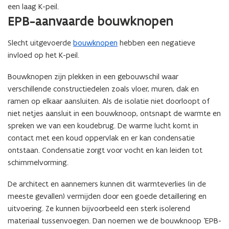
o
een laag K-peil.
EPB-aanvaarde bouwknopen
p
e
Slecht uitgevoerde
bouwknopen
n
hebben een negatieve
invloed op het K-peil.
d
e
Bouwknopen zijn plekken in een gebouwschil waar
f
verschillende constructiedelen zoals vloer, muren, dak en
i
ramen op elkaar aansluiten. Als de isolatie niet doorloopt of
n
niet netjes aansluit in een bouwknoop, ontsnapt de warmte en
i
spreken we van een koudebrug. De warme lucht komt in
t
contact met een koud oppervlak en er kan condensatie
i
ontstaan. Condensatie zorgt voor vocht en kan leiden tot
e
schimmelvorming.
)
De architect en aannemers kunnen dit warmteverlies (in de
meeste gevallen) vermijden door een goede detaillering en
uitvoering. Ze kunnen bijvoorbeeld een sterk isolerend
materiaal tussenvoegen. Dan noemen we de bouwknoop ‘EPB-