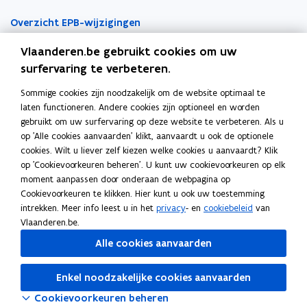
n
n
n
t
t
a
Overzicht EPB-wijzigingen
i
i
a
Vlaanderen.be gebruikt cookies om uw
EPB-regelgeving
n
n
r
surfervaring te verbeteren.
n
n
k
EPB-eisen per jaar
i
i
l
Sommige cookies zijn noodzakelijk om de website optimaal te
Werken als EPB-verslaggever
e
e
e
laten functioneren. Andere cookies zijn optioneel en worden
u
u
m
gebruikt om uw surfervaring op deze website te verbeteren. Als u
Erkenningsvoorwaarden
w
w
b
op 'Alle cookies aanvaarden' klikt, aanvaardt u ook de optionele
cookies. Wilt u liever zelf kiezen welke cookies u aanvaardt? Klik
v
v
o
Permanente vorming
op 'Cookievoorkeuren beheren'. U kunt uw cookievoorkeuren op elk
e
e
r
moment aanpassen door onderaan de webpagina op
n
n
d
Veelgemaakte fouten
Cookievoorkeuren te klikken. Hier kunt u ook uw toestemming
Tools
s
s
intrekken. Meer info leest u in het
privacy
- en
cookiebeleid
van
t
t
Vlaanderen.be.
EPB-software 3G
e
e
Alle cookies aanvaarden
r
r
o
Energieprestatiedatabank
p
Enkel noodzakelijke cookies aanvaarden
Gekende softwareproblemen
e
Cookievoorkeuren beheren
n