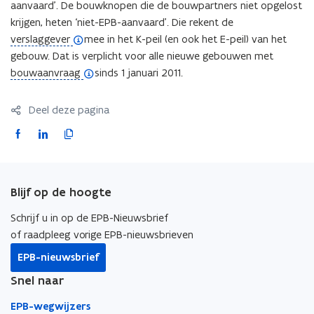
aanvaard’. De bouwknopen die de bouwpartners niet opgelost
krijgen, heten ‘niet-EPB-aanvaard’. Die rekent de
(
verslaggever
mee in het K-peil (en ook het E-peil) van het
o
gebouw. Dat is verplicht voor alle nieuwe gebouwen met
p
(
bouwaanvraag
sinds 1 januari 2011.
e
o
n
p
Deel deze pagina
d
e
F
L
K
e
n
a
i
o
f
d
c
n
p
i
e
e
k
i
n
f
Blijf op de hoogte
b
e
e
i
i
o
d
e
Schrijf u in op de EPB-Nieuwsbrief
t
n
o
i
r
of raadpleeg vorige EPB-nieuwsbrieven
i
i
k
n
l
e
t
EPB-nieuwsbrief
o
o
i
)
i
Snel naar
p
p
n
e
e
e
k
EPB-wegwijzers
)