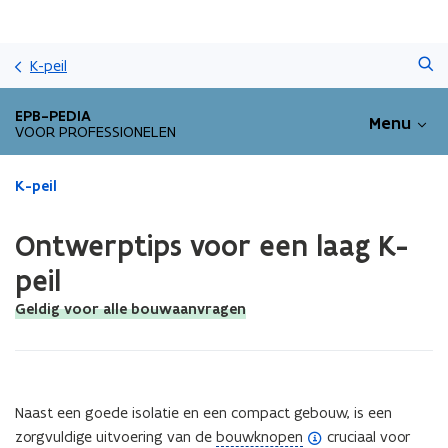
Overslaan
Zoeken
en
K-peil
naar
de
EPB-PEDIA
Menu
inhoud
VOOR PROFESSIONELEN
gaan
Gedaan
K-peil
met
laden.
Ontwerptips voor een laag K-
U
bevindt
peil
zich
Geldig voor alle bouwaanvragen
op:
Ontwerptips
voor
een
laag
Naast een goede isolatie en een compact gebouw, is een
K-
(
peil
zorgvuldige uitvoering van de
bouwknopen
cruciaal voor