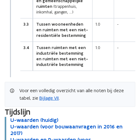
en gemeenschappelijke
ruimten
(trappenhuis,
inkomhal, gangen, ...)
3.3
Tussen wooneenheden
1.0
-
en ruimten met een niet-
residentiële bestemming
3.4
Tussen ruimten met een
1.0
-
industriële bestemming
en ruimten met een niet-
industriële bestemming
Voor een volledig overzicht van alle noten bij deze
tabel, zie
Bijlage VII
.
Tijdslijn
U
U-waarden (huidig)
U
-
U
U-waarden (voor bouwaanvragen in 2016 en
-
U
w
-
2017)
w
-
a
w
U
U-waarden en R-waarden (voor
a
w
U