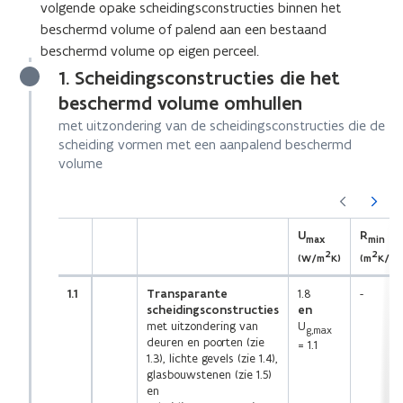
volgende opake scheidingsconstructies binnen het
i
beschermd volume of palend aan een bestaand
n
beschermd volume op eigen perceel.
i
1. Scheidingsconstructies die het
t
beschermd volume omhullen
i
met uitzondering van de scheidingsconstructies die de
e
scheiding vormen met een aanpalend beschermd
)
volume
(Scroll
(Scroll
links)
rechts)
U
R
max
min
2
2
(W/m
K)
(m
K/W)
1.1
Transparante
1.8
-
scheidingsconstructies
en
met uitzondering van
U
g,max
deuren en poorten (zie
= 1.1
1.3), lichte gevels (zie 1.4),
glasbouwstenen (zie 1.5)
en