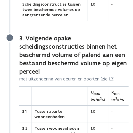
Scheidingsconstructies tussen
1.0
-
twee beschermde volumes op
aangrenzende percelen
3. Volgende opake
scheidingsconstructies binnen het
beschermd volume of palend aan een
bestaand beschermd volume op eigen
perceel
met uitzondering van deuren en poorten (zie 1.3)
(Scroll
(Scroll
U
R
max
min
links)
rechts)
2
2
(W/m
K)
(m
K/W)
3.1
Tussen aparte
1.0
-
wooneenheden
3.2
Tussen wooneenheden
1.0
-