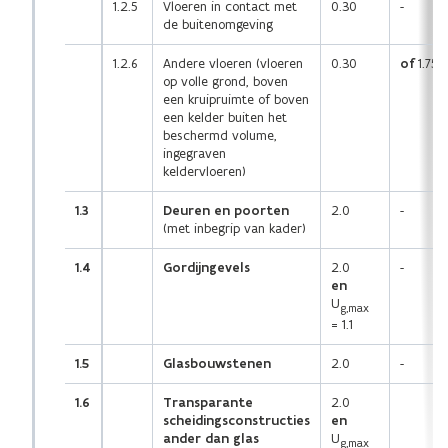
1.2.5
Vloeren in contact met
0.30
-
de buitenomgeving
1.2.6
Andere vloeren (vloeren
0.30
of
1.75
op volle grond, boven
een kruipruimte of boven
een kelder buiten het
beschermd volume,
ingegraven
keldervloeren)
1.3
Deuren en poorten
2.0
-
(met inbegrip van kader)
1.4
Gordijngevels
2.0
-
en
U
g,max
= 1.1
1.5
Glasbouwstenen
2.0
-
1.6
Transparante
2.0
scheidingsconstructies
en
ander dan glas
U
g,max