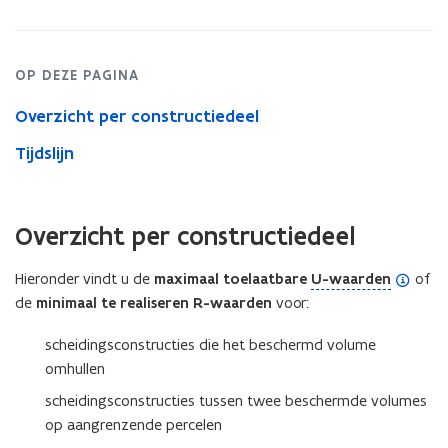
bouwaanvragen
e
in
n
2014)
d
OP DEZE PAGINA
e
Overzicht per constructiedeel
f
i
Tijdslijn
n
i
t
Overzicht per constructiedeel
i
(
Hieronder vindt u de
maximaal toelaatbare
U-waarden
of
e
o
de
minimaal te realiseren R-waarden
voor:
)
p
scheidingsconstructies die het beschermd volume
e
omhullen
n
d
scheidingsconstructies tussen twee beschermde volumes
e
op aangrenzende percelen
f