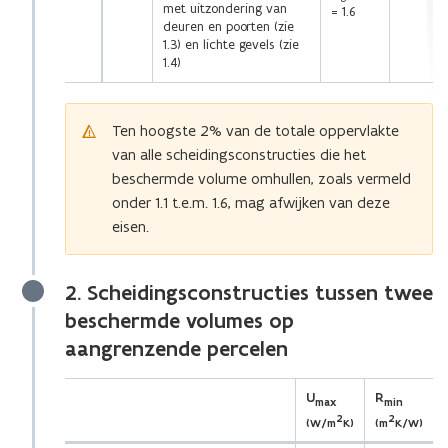
met uitzondering van
= 1.6
deuren en poorten (zie
1.3) en lichte gevels (zie
1.4)
Ten hoogste 2% van de totale oppervlakte
van alle scheidingsconstructies die het
beschermde volume omhullen, zoals vermeld
onder 1.1 t.e.m. 1.6, mag afwijken van deze
eisen.
2. Scheidingsconstructies tussen twee
beschermde volumes op
aangrenzende percelen
(Scroll
(Scroll
U
R
max
min
links)
rechts)
2
2
(W/m
K)
(m
K/W)