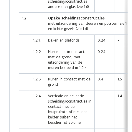
scheidingsconstructies
andere dan glas (zie 1.6)
1.2
Opake scheidingsconstructies
met uitzondering van deuren en poorten (zie 1.3)
en lichte gevels (zie 1.4)
1.2.1.
Daken en plafonds
0.24
-
1.2.2.
Muren niet in contact
0.24
-
met de grond, met
uitzondering van de
muren bedoeld in 1.2.4
1.2.3.
Muren in contact met de
0.4
1.5
grond
1.2.4
Verticale en hellende
-
1.4
scheidingsconstructies in
contact met een
kruipruimte of met een
kelder buiten het
beschermd volume