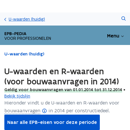
Overslaan
Zoeken
en
U-waarden (huidig)
naar
de
EPB-PEDIA
Menu
inhoud
VOOR PROFESSIONELEN
gaan
Gedaan
U-waarden (huidig)
met
laden.
U-waarden en R-waarden
U
bevindt
(voor bouwaanvragen in 2014)
zich
Geldig voor bouwaanvragen van 01.01.2014 tot 31.12.2014
•
op:
Bekijk tijdslijn
U-
waarden
Hieronder vindt u de U-waarden en R-waarden voor
en
(
bouwaanvragen
in 2014 per constructiedeel.
R-
o
waarden
Naar alle EPB-eisen voor deze periode
p
(voor