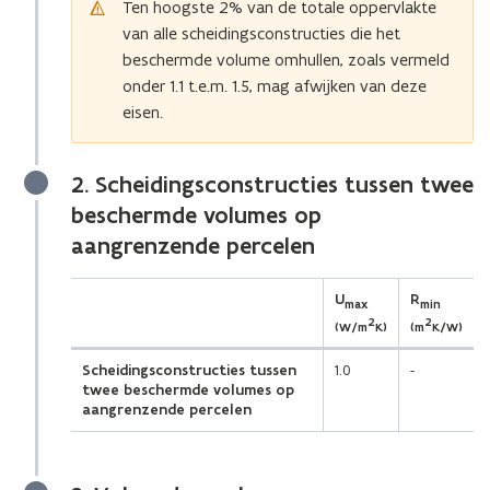
Ten hoogste 2% van de totale oppervlakte
van alle scheidingsconstructies die het
beschermde volume omhullen, zoals vermeld
onder 1.1 t.e.m. 1.5, mag afwijken van deze
eisen.
2. Scheidingsconstructies tussen twee
beschermde volumes op
aangrenzende percelen
(Scroll
(Scroll
U
R
max
min
links)
rechts)
2
2
(W/m
K)
(m
K/W)
Scheidingsconstructies tussen
1.0
-
twee beschermde volumes op
aangrenzende percelen