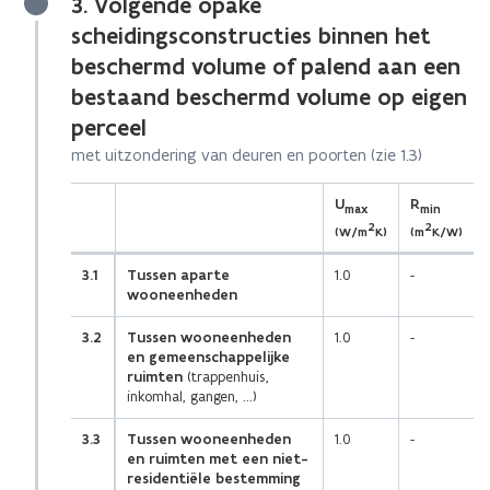
3. Volgende opake
scheidingsconstructies binnen het
beschermd volume of palend aan een
bestaand beschermd volume op eigen
perceel
met uitzondering van deuren en poorten (zie 1.3)
(Scroll
(Scroll
U
R
max
min
links)
rechts)
2
2
(W/m
K)
(m
K/W)
3.1
Tussen aparte
1.0
-
wooneenheden
3.2
Tussen wooneenheden
1.0
-
en gemeenschappelijke
ruimten
(trappenhuis,
inkomhal, gangen, ...)
3.3
Tussen wooneenheden
1.0
-
en ruimten met een niet-
residentiële bestemming