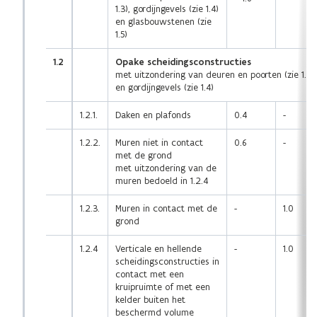
1.3), gordijngevels (zie 1.4)
en glasbouwstenen (zie
1.5)
1.2
Opake scheidingsconstructies
met uitzondering van deuren en poorten (zie 1.3)
en gordijngevels (zie 1.4)
1.2.1.
Daken en plafonds
0.4
-
1.2.2.
Muren niet in contact
0.6
-
met de grond
met uitzondering van de
muren bedoeld in 1.2.4
1.2.3.
Muren in contact met de
-
1.0
grond
1.2.4
Verticale en hellende
-
1.0
scheidingsconstructies in
contact met een
kruipruimte of met een
kelder buiten het
beschermd volume