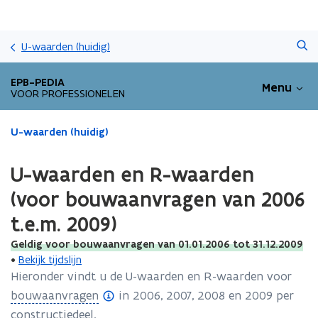
Overslaan
Zoeken
en
U-waarden (huidig)
naar
de
EPB-PEDIA
Menu
inhoud
VOOR PROFESSIONELEN
gaan
Gedaan
U-waarden (huidig)
met
laden.
U-waarden en R-waarden
U
bevindt
(voor bouwaanvragen van 2006
zich
t.e.m. 2009)
op:
U-
Geldig voor bouwaanvragen van 01.01.2006 tot 31.12.2009
waarden
•
Bekijk tijdslijn
en
Hieronder vindt u de U-waarden en R-waarden voor
R-
(
bouwaanvragen
in 2006, 2007, 2008 en 2009 per
waarden
(voor
o
constructiedeel.