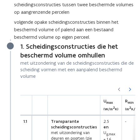
d
scheidingsconstructies tussen twee beschermde volumes
e
op aangrenzende percelen
f
volgende opake scheidingsconstructies binnen het
i
beschermd volume of palend aan een bestaand
n
beschermd volume op eigen perceel.
i
1. Scheidingsconstructies die het
t
beschermd volume omhullen
i
met uitzondering van de scheidingsconstructies die de
e
scheiding vormen met een aanpalend beschermd
)
volume
(Scroll
(Scroll
links)
rechts)
U
R
max
min
2
2
(W/m
K)
(m
K/W)
1.1
Transparante
2.5
-
scheidingsconstructies
en
met uitzondering van
U
g,max
deuren en poorten (zie
= 1.6