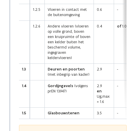
1.2.5
Vloeren in contact met
0.6
-
de buitenomgeving
1.2.6
Andere vloeren (vloeren
0.4
of
1.0
op volle grond, boven
een kruipruimte of boven
een kelder buiten het
beschermd volume,
ingegraven
keldervloeren)
1.3
Deuren en poorten
2.9
-
(met inbegrip van kader)
1.4
Gordijngevels
(volgens
2.9
-
prEN 13947)
en
Ug,max
= 1.6
1.5
Glasbouwstenen
3.5
-