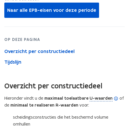
bouwaanvragen
p
van
Naar alle EPB-eisen voor deze periode
e
2006
t.e.m.
n
2009)
d
e
OP DEZE PAGINA
f
Overzicht per constructiedeel
i
n
Tijdslijn
i
t
i
Overzicht per constructiedeel
e
(
Hieronder vindt u de
maximaal toelaatbare
U-waarden
of
)
o
de
minimaal te realiseren R-waarden
voor:
p
scheidingsconstructies die het beschermd volume
e
omhullen
n