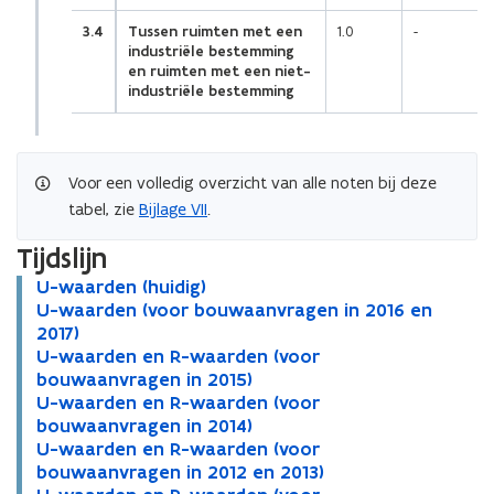
3.4
Tussen ruimten met een
1.0
-
industriële bestemming
en ruimten met een niet-
industriële bestemming
Voor een volledig overzicht van alle noten bij deze
tabel, zie
Bijlage VII
.
Tijdslijn
U
U-waarden (huidig)
U
-
U
U-waarden (voor bouwaanvragen in 2016 en
-
U
w
-
2017)
w
-
a
w
U
U-waarden en R-waarden (voor
a
w
U
a
a
-
bouwaanvragen in 2015)
a
a
-
r
a
w
U
U-waarden en R-waarden (voor
r
a
w
U
d
r
a
-
bouwaanvragen in 2014)
d
r
a
-
e
d
a
w
U
U-waarden en R-waarden (voor
e
d
a
w
U
n
e
r
a
-
bouwaanvragen in 2012 en 2013)
n
e
r
a
-