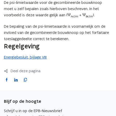
De psi-limietwaarde voor de gecombineerde bouwknoop
moet u zelf bepalen zoals hierboven beschreven. In het
voorbeeld is deze waarde gelijk aan (Ψ
+ Ψ
).
Ae,lim
Be,lim
De bepaling van de psi-limietwaarde is voornamelijk om de
invloed van de gecombineerde bouwknoop op het forfaitaire
toeslaggedeelte correct te berekenen.
Regelgeving
Energiebesluit, bijlage VIII
Deel deze pagina
F
L
K
a
i
o
c
n
p
e
k
i
Blijf op de hoogte
b
e
e
o
d
e
Schrijf u in op de EPB-Nieuwsbrief