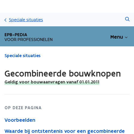
Overslaan
Zoeken
en
Speciale situaties
naar
de
EPB-PEDIA
Menu
inhoud
VOOR PROFESSIONELEN
gaan
Gedaan
Speciale situaties
met
laden.
Gecombineerde bouwknopen
U
bevindt
Geldig voor bouwaanvragen vanaf 01.01.2011
zich
op:
Gecombineerde
bouwknopen
OP DEZE PAGINA
Voorbeelden
Waarde bij ontstentenis voor een gecombineerde