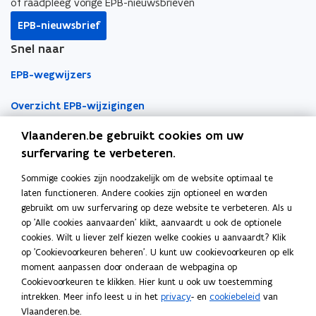
o
i
r
of raadpleeg vorige EPB-nieuwsbrieven
k
n
l
EPB-nieuwsbrief
o
o
i
Snel naar
p
p
n
e
e
k
EPB-wegwijzers
n
n
n
t
t
a
Overzicht EPB-wijzigingen
i
i
a
Vlaanderen.be gebruikt cookies om uw
EPB-regelgeving
n
n
r
surfervaring te verbeteren.
n
n
k
EPB-eisen per jaar
i
i
l
Sommige cookies zijn noodzakelijk om de website optimaal te
Werken als EPB-verslaggever
e
e
e
laten functioneren. Andere cookies zijn optioneel en worden
u
u
m
gebruikt om uw surfervaring op deze website te verbeteren. Als u
Erkenningsvoorwaarden
w
w
b
op 'Alle cookies aanvaarden' klikt, aanvaardt u ook de optionele
cookies. Wilt u liever zelf kiezen welke cookies u aanvaardt? Klik
v
v
o
Permanente vorming
op 'Cookievoorkeuren beheren'. U kunt uw cookievoorkeuren op elk
e
e
r
moment aanpassen door onderaan de webpagina op
n
n
d
Veelgemaakte fouten
Cookievoorkeuren te klikken. Hier kunt u ook uw toestemming
Tools
s
s
intrekken. Meer info leest u in het
privacy
- en
cookiebeleid
van
t
t
Vlaanderen.be.