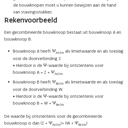
de bouwknopen moet u kunnen bewijzen aan de hand
van stavingsstukken.
Rekenvoorbeeld
Een gecombineerde bouwknoop bestaat uit bouwknoop A en
bouwknoop B.
Bouwknoop A heeft Ψ
als limietwaarde en als toeslag
Ae,lim
voor de doorverbinding Z.
• Hierdoor is de Ψ-waarde bij ontstentenis voor
bouwknoop A = Z + Ψ
Ae,lim
Bouwknoop B heeft Ψ
als limietwaarde en als toeslag
Be,lim
voor de doorverbinding W.
• Hierdoor is de Ψ-waarde bij ontstentenis voor
bouwknoop B = W + Ψ
Be,lim
De waarde bij ontstentenis voor de gecombineerde
bouwknoop is dan (Z + Ψ
)+ (W + Ψ
)
Ae,lim
Be,lim