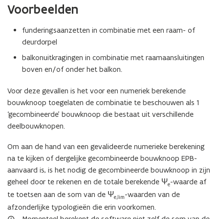
Voorbeelden
)
funderingsaanzetten in combinatie met een raam- of
deurdorpel
balkonuitkragingen in combinatie met raamaansluitingen
boven en/of onder het balkon.
Voor deze gevallen is het voor een numeriek berekende
bouwknoop toegelaten de combinatie te beschouwen als 1
‘gecombineerde’ bouwknoop die bestaat uit verschillende
deelbouwknopen.
Om aan de hand van een gevalideerde numerieke berekening
na te kijken of dergelijke gecombineerde bouwknoop EPB-
aanvaard is, is het nodig de gecombineerde bouwknoop in zijn
geheel door te rekenen en de totale berekende Ψ
-waarde af
e
te toetsen aan de som van de Ψ
-waarden van de
e,lim
afzonderlijke typologieën die erin voorkomen.
Momenteel berekent de software niet zelf de som van de