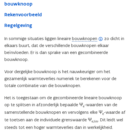
bouwknoop
Rekenvoorbeeld
Regelgeving
(
In sommige situaties liggen lineaire
bouwknopen
zo dicht in
o
elkaars buurt, dat de verschillende bouwknopen elkaar
p
beïnvloeden. Er is dan sprake van een gecombineerde
e
bouwknoop.
n
Voor dergelijke bouwknoop is het nauwkeuriger om het
d
gezamenlijk warmteverlies numeriek te berekenen voor de
e
totale combinatie van die bouwknopen.
f
i
Het is toegestaan om de gecombineerde lineaire bouwknoop
n
op te splitsen in afzonderlijk bepaalde Ψ
-waarden van de
e
i
samenstellende bouwknopen en vervolgens elke Ψ
-waarde af
e
t
te toetsen aan de individuele grenswaarde Ψ
. Dit leidt wel
i
e,lim
steeds tot een hoger warmteverlies dan in werkelijkheid.
e